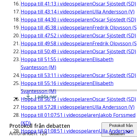
Hoppa till
41:13
i videospelaren
Oscar Sjöstedt (SD)
Hoppa till
43:14
i videospelaren
Ulla Andersson (V)
Hoppa till
44:30
i videospelaren
Oscar Sjöstedt (SD)
Hoppa till
45:38
i videospelaren
Fredrik Olovsson (S
Hoppa till
47:52
i videospelaren
Oscar Sjöstedt (SD)
Hoppa till
49:58
i videospelaren
Fredrik Olovsson (S
Hoppa till
50:49
i videospelaren
Oscar Sjöstedt (SD)
Hoppa till
51:55
i videospelaren
Elisabeth
Svantesson (M)
Hoppa till
53:11
i videospelaren
Oscar Sjöstedt (SD)
Hoppa till
55:16
i videospelaren
Elisabeth
Svantesson (M)
Ladda ner
Hoppa till
56:15
i videospelaren
Oscar Sjöstedt (SD)
Hoppa till
57:28
i videospelaren
Ulla Andersson (V)
Hoppa till
01:07:51
i videospelaren
Jakob Forssmed
(KD)
Protokoll från debatten
Protokoll från
Hoppa till
01:08:51
i videospelaren
Ulla Andersson
Anföranden: 120
debatten