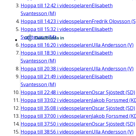
Hoppa till
12:42
i videospelaren
Elisabeth
Svantesson (M)
Hoppa till
14:23
i videospelaren
Fredrik Olovsson (S
Hoppa till
15:32
i videospelaren
Elisabeth
Svantesson (M)
Dela/Bädda in
Hoppa till
16:20
i videospelaren
Ulla Andersson (V)
Hoppa till
18:30
i videospelaren
Elisabeth
Svantesson (M)
Hoppa till
20:38
i videospelaren
Ulla Andersson (V)
Hoppa till
21:49
i videospelaren
Elisabeth
Svantesson (M)
Hoppa till
22:48
i videospelaren
Oscar Sjöstedt (SD)
Hoppa till
33:02
i videospelaren
Jakob Forssmed (K
Hoppa till
35:08
i videospelaren
Oscar Sjöstedt (SD)
Hoppa till
37:00
i videospelaren
Jakob Forssmed (K
Hoppa till
37:50
i videospelaren
Oscar Sjöstedt (SD)
Hoppa till
38:56
i videospelaren
Ulla Andersson (V)