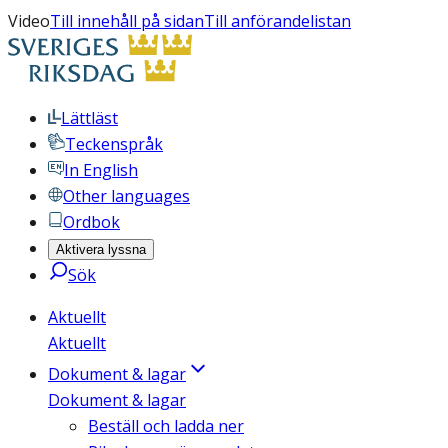
Video
Till innehåll på sidan
Till anförandelistan
Lättläst
Teckenspråk
In English
Other languages
Ordbok
Aktivera lyssna
Sök
Aktuellt
Aktuellt
Dokument & lagar
Dokument & lagar
Beställ och ladda ner