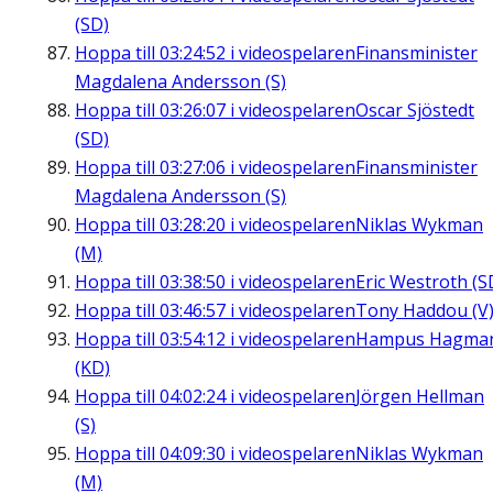
(SD)
Hoppa till
03:24:52
i videospelaren
Finansminister
Magdalena Andersson (S)
Hoppa till
03:26:07
i videospelaren
Oscar Sjöstedt
(SD)
Hoppa till
03:27:06
i videospelaren
Finansminister
Magdalena Andersson (S)
Hoppa till
03:28:20
i videospelaren
Niklas Wykman
(M)
Hoppa till
03:38:50
i videospelaren
Eric Westroth (S
Hoppa till
03:46:57
i videospelaren
Tony Haddou (V
Hoppa till
03:54:12
i videospelaren
Hampus Hagma
(KD)
Hoppa till
04:02:24
i videospelaren
Jörgen Hellman
(S)
Hoppa till
04:09:30
i videospelaren
Niklas Wykman
(M)