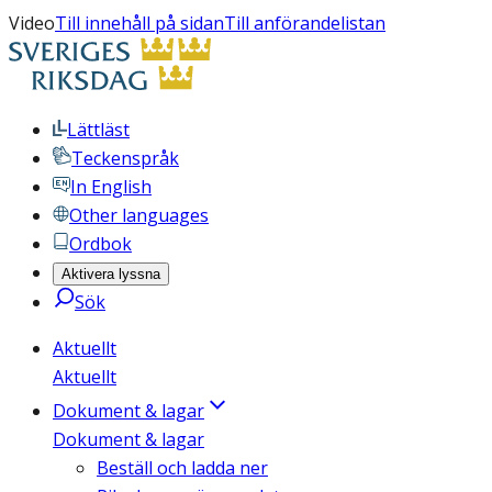
Video
Till innehåll på sidan
Till anförandelistan
Lättläst
Teckenspråk
In English
Other languages
Ordbok
Aktivera lyssna
Sök
Aktuellt
Aktuellt
Dokument & lagar
Dokument & lagar
Beställ och ladda ner