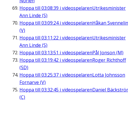
Norlén
Hoppa till
03:08:39
i videospelaren
Utrikesminister
Ann Linde (S)
Hoppa till
03:09:24
i videospelaren
Håkan Svenneli
(V)
Hoppa till
03:11:22
i videospelaren
Utrikesminister
Ann Linde (S)
Hoppa till
03:13:51
i videospelaren
Pål Jonson (M)
Hoppa till
03:19:42
i videospelaren
Roger Richthoff
(SD)
Hoppa till
03:25:37
i videospelaren
Lotta Johnsson
Fornarve (V)
Hoppa till
03:32:45
i videospelaren
Daniel Bäckströ
(C)