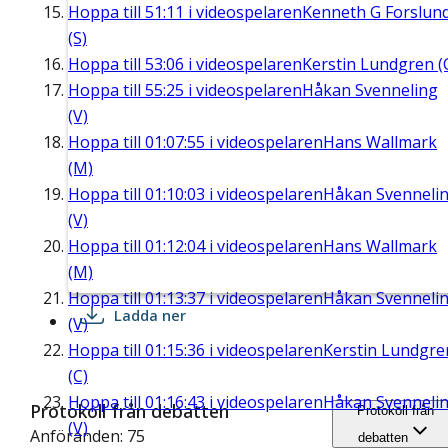
Hoppa till
51:11
i videospelaren
Kenneth G Forslun
(S)
Hoppa till
53:06
i videospelaren
Kerstin Lundgren (
Hoppa till
55:25
i videospelaren
Håkan Svenneling
(V)
Hoppa till
01:07:55
i videospelaren
Hans Wallmark
(M)
Hoppa till
01:10:03
i videospelaren
Håkan Svenneli
(V)
Hoppa till
01:12:04
i videospelaren
Hans Wallmark
(M)
Hoppa till
01:13:37
i videospelaren
Håkan Svenneli
Ladda ner
(V)
Hoppa till
01:15:36
i videospelaren
Kerstin Lundgre
(C)
Hoppa till
01:16:43
i videospelaren
Håkan Svenneli
Protokoll från debatten
Protokoll från
(V)
Anföranden: 75
debatten