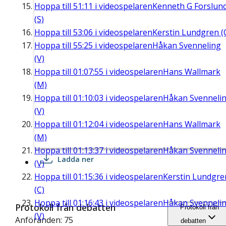
Hoppa till
51:11
i videospelaren
Kenneth G Forslun
(S)
Hoppa till
53:06
i videospelaren
Kerstin Lundgren (
Hoppa till
55:25
i videospelaren
Håkan Svenneling
(V)
Hoppa till
01:07:55
i videospelaren
Hans Wallmark
(M)
Hoppa till
01:10:03
i videospelaren
Håkan Svenneli
(V)
Hoppa till
01:12:04
i videospelaren
Hans Wallmark
(M)
Hoppa till
01:13:37
i videospelaren
Håkan Svenneli
Ladda ner
(V)
Hoppa till
01:15:36
i videospelaren
Kerstin Lundgre
(C)
Hoppa till
01:16:43
i videospelaren
Håkan Svenneli
Protokoll från debatten
Protokoll från
(V)
Anföranden: 75
debatten