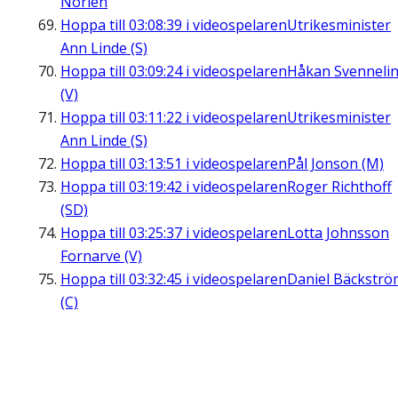
Norlén
Hoppa till
03:08:39
i videospelaren
Utrikesminister
Ann Linde (S)
Hoppa till
03:09:24
i videospelaren
Håkan Svenneli
(V)
Hoppa till
03:11:22
i videospelaren
Utrikesminister
Ann Linde (S)
Hoppa till
03:13:51
i videospelaren
Pål Jonson (M)
Hoppa till
03:19:42
i videospelaren
Roger Richthoff
(SD)
Hoppa till
03:25:37
i videospelaren
Lotta Johnsson
Fornarve (V)
Hoppa till
03:32:45
i videospelaren
Daniel Bäckströ
(C)