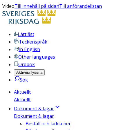
Video
Till innehåll på sidan
Till anförandelistan
Lättläst
Teckenspråk
In English
Other languages
Ordbok
Aktivera lyssna
Sök
Aktuellt
Aktuellt
Dokument & lagar
Dokument & lagar
Beställ och ladda ner