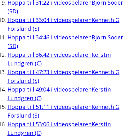
Hoppa till
31:22
i videospelaren
Björn Söder
(SD)
Hoppa till
33:04
i videospelaren
Kenneth G
Forslund (S)
Hoppa till
34:46
i videospelaren
Björn Söder
(SD)
Hoppa till
36:42
i videospelaren
Kerstin
Lundgren (C)
Hoppa till
47:23
i videospelaren
Kenneth G
Forslund (S)
Hoppa till
49:04
i videospelaren
Kerstin
Lundgren (C)
Hoppa till
51:11
i videospelaren
Kenneth G
Forslund (S)
Hoppa till
53:06
i videospelaren
Kerstin
Lundgren (C)