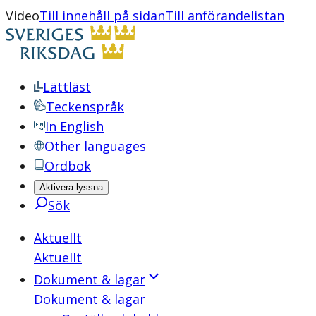
Video
Till innehåll på sidan
Till anförandelistan
Lättläst
Teckenspråk
In English
Other languages
Ordbok
Aktivera lyssna
Sök
Aktuellt
Aktuellt
Dokument & lagar
Dokument & lagar