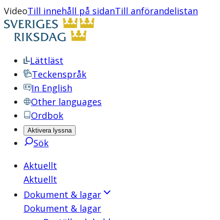
Video
Till innehåll på sidan
Till anförandelistan
Lättläst
Teckenspråk
In English
Other languages
Ordbok
Aktivera lyssna
Sök
Aktuellt
Aktuellt
Dokument & lagar
Dokument & lagar