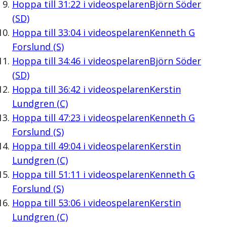
Hoppa till
31:22
i videospelaren
Björn Söder
(SD)
Hoppa till
33:04
i videospelaren
Kenneth G
Forslund (S)
Hoppa till
34:46
i videospelaren
Björn Söder
(SD)
Hoppa till
36:42
i videospelaren
Kerstin
Lundgren (C)
Hoppa till
47:23
i videospelaren
Kenneth G
Forslund (S)
Hoppa till
49:04
i videospelaren
Kerstin
Lundgren (C)
Hoppa till
51:11
i videospelaren
Kenneth G
Forslund (S)
Hoppa till
53:06
i videospelaren
Kerstin
Lundgren (C)