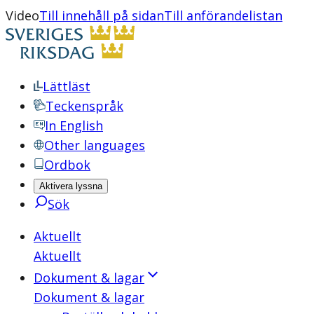
Video
Till innehåll på sidan
Till anförandelistan
Lättläst
Teckenspråk
In English
Other languages
Ordbok
Aktivera lyssna
Sök
Aktuellt
Aktuellt
Dokument & lagar
Dokument & lagar