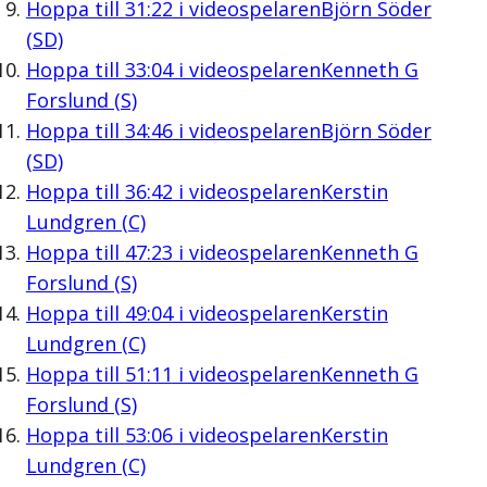
Hoppa till
31:22
i videospelaren
Björn Söder
(SD)
Hoppa till
33:04
i videospelaren
Kenneth G
Forslund (S)
Hoppa till
34:46
i videospelaren
Björn Söder
(SD)
Hoppa till
36:42
i videospelaren
Kerstin
Lundgren (C)
Hoppa till
47:23
i videospelaren
Kenneth G
Forslund (S)
Hoppa till
49:04
i videospelaren
Kerstin
Lundgren (C)
Hoppa till
51:11
i videospelaren
Kenneth G
Forslund (S)
Hoppa till
53:06
i videospelaren
Kerstin
Lundgren (C)