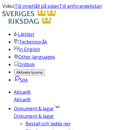
Video
Till innehåll på sidan
Till anförandelistan
Lättläst
Teckenspråk
In English
Other languages
Ordbok
Aktivera lyssna
Sök
Aktuellt
Aktuellt
Dokument & lagar
Dokument & lagar
Beställ och ladda ner