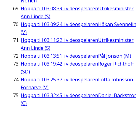
Norlén
Hoppa till
03:08:39
i videospelaren
Utrikesminister
Ann Linde (S)
Hoppa till
03:09:24
i videospelaren
Håkan Svenneli
(V)
Hoppa till
03:11:22
i videospelaren
Utrikesminister
Ann Linde (S)
Hoppa till
03:13:51
i videospelaren
Pål Jonson (M)
Hoppa till
03:19:42
i videospelaren
Roger Richthoff
(SD)
Hoppa till
03:25:37
i videospelaren
Lotta Johnsson
Fornarve (V)
Hoppa till
03:32:45
i videospelaren
Daniel Bäckströ
(C)