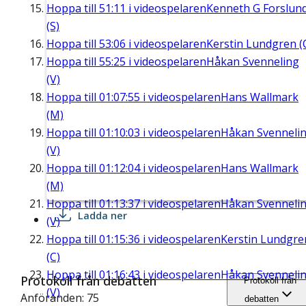
Hoppa till
51:11
i videospelaren
Kenneth G Forslun
(S)
Hoppa till
53:06
i videospelaren
Kerstin Lundgren (
Hoppa till
55:25
i videospelaren
Håkan Svenneling
(V)
Hoppa till
01:07:55
i videospelaren
Hans Wallmark
(M)
Hoppa till
01:10:03
i videospelaren
Håkan Svenneli
(V)
Hoppa till
01:12:04
i videospelaren
Hans Wallmark
(M)
Hoppa till
01:13:37
i videospelaren
Håkan Svenneli
Ladda ner
(V)
Hoppa till
01:15:36
i videospelaren
Kerstin Lundgre
(C)
Hoppa till
01:16:43
i videospelaren
Håkan Svenneli
Protokoll från debatten
Protokoll från
(V)
Anföranden: 75
debatten