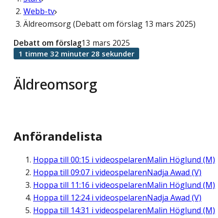
Webb-tv
Äldreomsorg (Debatt om förslag 13 mars 2025)
Debatt om förslag
13 mars 2025
1 timme 32 minuter 28 sekunder
Äldreomsorg
Anförandelista
Hoppa till
00:15
i videospelaren
Malin Höglund (M)
Hoppa till
09:07
i videospelaren
Nadja Awad (V)
Hoppa till
11:16
i videospelaren
Malin Höglund (M)
Hoppa till
12:24
i videospelaren
Nadja Awad (V)
Hoppa till
14:31
i videospelaren
Malin Höglund (M)