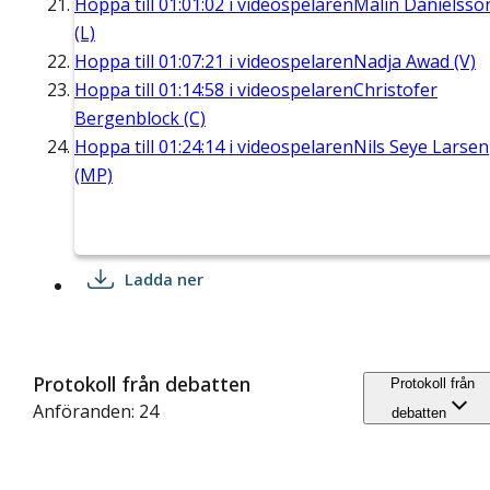
Hoppa till
01:01:02
i videospelaren
Malin Danielsso
(L)
Hoppa till
01:07:21
i videospelaren
Nadja Awad (V)
Hoppa till
01:14:58
i videospelaren
Christofer
Bergenblock (C)
Hoppa till
01:24:14
i videospelaren
Nils Seye Larsen
(MP)
Ladda ner
Protokoll från debatten
Protokoll från
Anföranden: 24
debatten