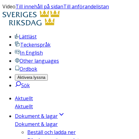
Video
Till innehåll på sidan
Till anförandelistan
Lättläst
Teckenspråk
In English
Other languages
Ordbok
Aktivera lyssna
Sök
Aktuellt
Aktuellt
Dokument & lagar
Dokument & lagar
Beställ och ladda ner