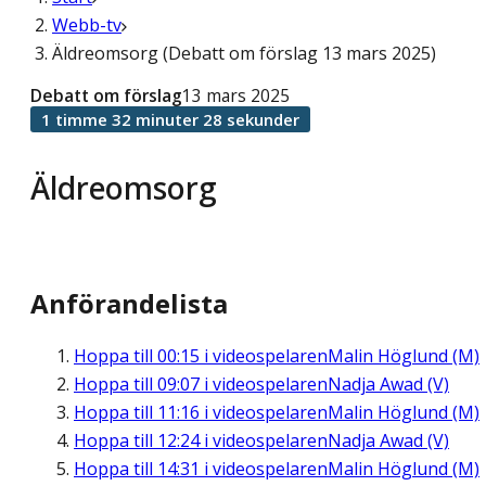
Webb-tv
Äldreomsorg (Debatt om förslag 13 mars 2025)
Debatt om förslag
13 mars 2025
1 timme 32 minuter 28 sekunder
Äldreomsorg
Anförandelista
Hoppa till
00:15
i videospelaren
Malin Höglund (M)
Hoppa till
09:07
i videospelaren
Nadja Awad (V)
Hoppa till
11:16
i videospelaren
Malin Höglund (M)
Hoppa till
12:24
i videospelaren
Nadja Awad (V)
Hoppa till
14:31
i videospelaren
Malin Höglund (M)