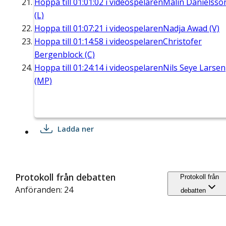
Hoppa till
01:01:02
i videospelaren
Malin Danielsso
(L)
Hoppa till
01:07:21
i videospelaren
Nadja Awad (V)
Hoppa till
01:14:58
i videospelaren
Christofer
Bergenblock (C)
Hoppa till
01:24:14
i videospelaren
Nils Seye Larsen
(MP)
Ladda ner
Protokoll från debatten
Protokoll från
Anföranden: 24
debatten