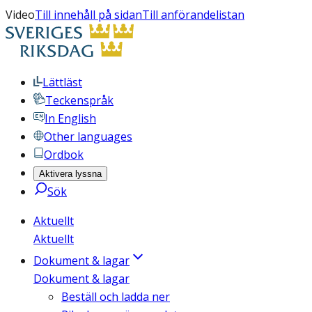
Video
Till innehåll på sidan
Till anförandelistan
Lättläst
Teckenspråk
In English
Other languages
Ordbok
Aktivera lyssna
Sök
Aktuellt
Aktuellt
Dokument & lagar
Dokument & lagar
Beställ och ladda ner