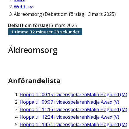
Webb-tv
Äldreomsorg (Debatt om förslag 13 mars 2025)
Debatt om förslag
13 mars 2025
1 timme 32 minuter 28 sekunder
Äldreomsorg
Anförandelista
Hoppa till
00:15
i videospelaren
Malin Höglund (M)
Hoppa till
09:07
i videospelaren
Nadja Awad (V)
Hoppa till
11:16
i videospelaren
Malin Höglund (M)
Hoppa till
12:24
i videospelaren
Nadja Awad (V)
Hoppa till
14:31
i videospelaren
Malin Höglund (M)