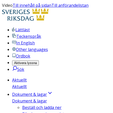
Video
Till innehåll på sidan
Till anförandelistan
Lättläst
Teckenspråk
In English
Other languages
Ordbok
Aktivera lyssna
Sök
Aktuellt
Aktuellt
Dokument & lagar
Dokument & lagar
Beställ och ladda ner