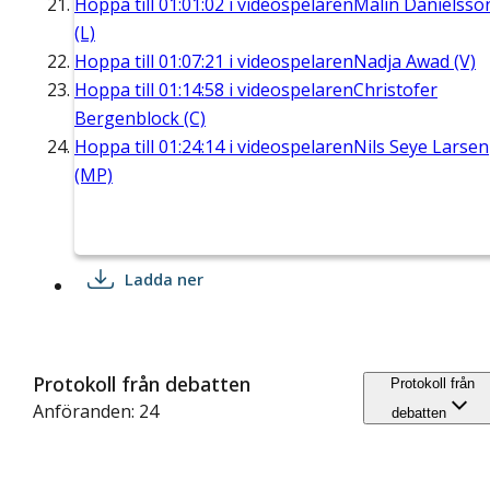
Hoppa till
01:01:02
i videospelaren
Malin Danielsso
(L)
Hoppa till
01:07:21
i videospelaren
Nadja Awad (V)
Hoppa till
01:14:58
i videospelaren
Christofer
Bergenblock (C)
Hoppa till
01:24:14
i videospelaren
Nils Seye Larsen
(MP)
Ladda ner
Protokoll från debatten
Protokoll från
Anföranden: 24
debatten