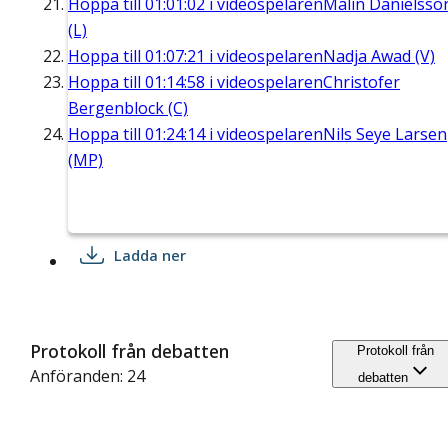
Hoppa till
01:01:02
i videospelaren
Malin Danielsso
(L)
Hoppa till
01:07:21
i videospelaren
Nadja Awad (V)
Hoppa till
01:14:58
i videospelaren
Christofer
Bergenblock (C)
Hoppa till
01:24:14
i videospelaren
Nils Seye Larsen
(MP)
Ladda ner
Protokoll från debatten
Protokoll från
Anföranden: 24
debatten