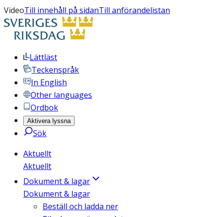
Video
Till innehåll på sidan
Till anförandelistan
Lättläst
Teckenspråk
In English
Other languages
Ordbok
Aktivera lyssna
Sök
Aktuellt
Aktuellt
Dokument & lagar
Dokument & lagar
Beställ och ladda ner