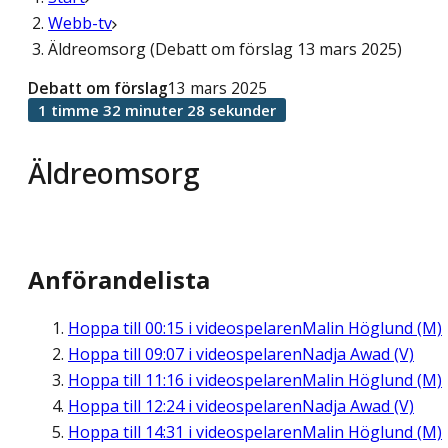
Webb-tv
Äldreomsorg (Debatt om förslag 13 mars 2025)
Debatt om förslag
13 mars 2025
1 timme 32 minuter 28 sekunder
Äldreomsorg
Anförandelista
Hoppa till
00:15
i videospelaren
Malin Höglund (M)
Hoppa till
09:07
i videospelaren
Nadja Awad (V)
Hoppa till
11:16
i videospelaren
Malin Höglund (M)
Hoppa till
12:24
i videospelaren
Nadja Awad (V)
Hoppa till
14:31
i videospelaren
Malin Höglund (M)