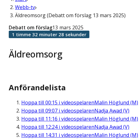
Webb-tv
Äldreomsorg (Debatt om förslag 13 mars 2025)
Debatt om förslag
13 mars 2025
1 timme 32 minuter 28 sekunder
Äldreomsorg
Anförandelista
Hoppa till
00:15
i videospelaren
Malin Höglund (M)
Hoppa till
09:07
i videospelaren
Nadja Awad (V)
Hoppa till
11:16
i videospelaren
Malin Höglund (M)
Hoppa till
12:24
i videospelaren
Nadja Awad (V)
Hoppa till
14:31
i videospelaren
Malin Höglund (M)