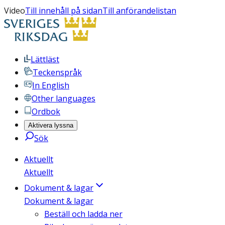
Video
Till innehåll på sidan
Till anförandelistan
Lättläst
Teckenspråk
In English
Other languages
Ordbok
Aktivera lyssna
Sök
Aktuellt
Aktuellt
Dokument & lagar
Dokument & lagar
Beställ och ladda ner