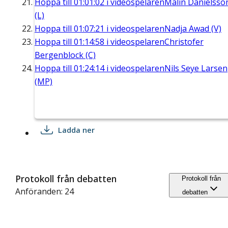
Hoppa till
01:01:02
i videospelaren
Malin Danielsso
(L)
Hoppa till
01:07:21
i videospelaren
Nadja Awad (V)
Hoppa till
01:14:58
i videospelaren
Christofer
Bergenblock (C)
Hoppa till
01:24:14
i videospelaren
Nils Seye Larsen
(MP)
Ladda ner
Protokoll från debatten
Protokoll från
Anföranden: 24
debatten