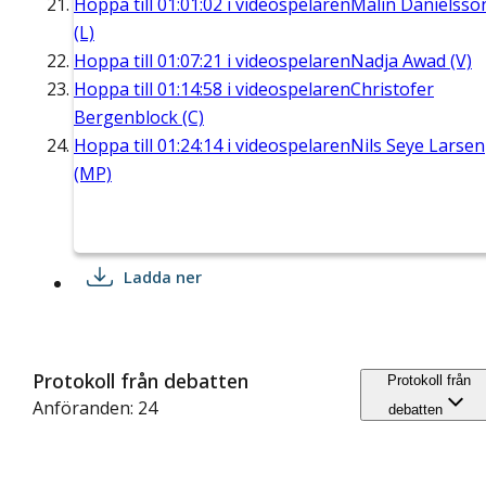
Hoppa till
01:01:02
i videospelaren
Malin Danielsso
(L)
Hoppa till
01:07:21
i videospelaren
Nadja Awad (V)
Hoppa till
01:14:58
i videospelaren
Christofer
Bergenblock (C)
Hoppa till
01:24:14
i videospelaren
Nils Seye Larsen
(MP)
Ladda ner
Protokoll från debatten
Protokoll från
Anföranden: 24
debatten