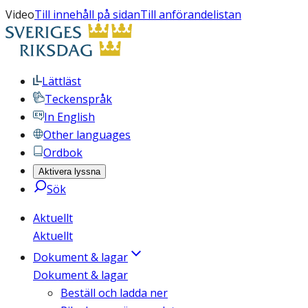
Video
Till innehåll på sidan
Till anförandelistan
Lättläst
Teckenspråk
In English
Other languages
Ordbok
Aktivera lyssna
Sök
Aktuellt
Aktuellt
Dokument & lagar
Dokument & lagar
Beställ och ladda ner