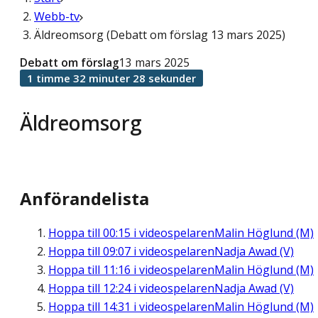
Webb-tv
Äldreomsorg (Debatt om förslag 13 mars 2025)
Debatt om förslag
13 mars 2025
1 timme 32 minuter 28 sekunder
Äldreomsorg
Anförandelista
Hoppa till
00:15
i videospelaren
Malin Höglund (M)
Hoppa till
09:07
i videospelaren
Nadja Awad (V)
Hoppa till
11:16
i videospelaren
Malin Höglund (M)
Hoppa till
12:24
i videospelaren
Nadja Awad (V)
Hoppa till
14:31
i videospelaren
Malin Höglund (M)