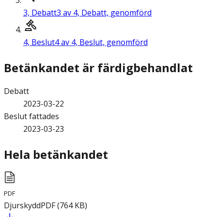
3,
Debatt
3 av 4, Debatt, genomförd
4,
Beslut
4 av 4, Beslut, genomförd
Betänkandet är färdigbehandlat
Debatt
2023-03-22
Beslut fattades
2023-03-23
Hela betänkandet
PDF
Djurskydd
PDF
(
764
KB
)