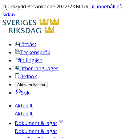
Djurskydd Betänkande 2022/23:MJU9
Till innehåll på
sidan
Lättläst
Teckenspråk
In English
Other languages
Ordbok
Aktivera lyssna
Sök
Aktuellt
Aktuellt
Dokument & lagar
Dokument & lagar