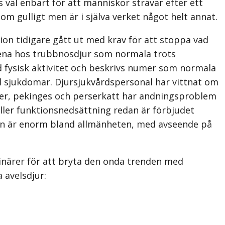
 väl enbart för att människor strävar efter ett
m gulligt men är i själva verket något helt annat.
on tidigare gått ut med krav för att stoppa vad
ndena hos trubbnosdjur som normala trots
 fysisk aktivitet och beskrivs numer som normala
fall sjukdomar. Djursjukvårdspersonal har vittnat om
rier, pekinges och perserkatt har andningsproblem
ller funktions­nedsättning redan är förbjudet
ten är enorm bland allmänheten, med avseende på
inärer för att bryta den onda trenden med
 avelsdjur: