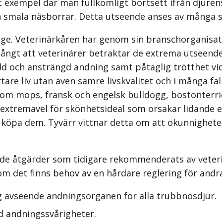
 exempel där man fullkomligt bortsett ifrån djurens
h smala näsborrar. Detta utseende anses av många so
ige. Veterinärkåren har genom sin branschorganisati
å långt att veterinärer betraktar de extrema utsee
 och ansträngd andning samt påtaglig trötthet vid
kortare liv utan även sämre livskvalitet och i många 
som mops, fransk och engelsk bulldogg, boston­ter
t extremavel för skönhetsideal som orsakar lidande e
ch köpa dem. Tyvärr vittnar detta om att okunnighe
ande åtgärder som tidigare rekommenderats av veter
 det finns behov av en hårdare reglering för andra
ng avseende andningsorganen för alla trubbnosdjur.
d andningssvårigheter.