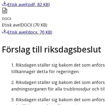
Etisk avel
(
pdf
,
82
KB
)
DOCX
Etisk avel
DOCX
(
70
KB
)
Etisk avel
(
docx
,
70
KB
)
Förslag till riksdagsbeslut
Riksdagen ställer sig bakom det som anförs 
tillkännager detta för regeringen.
Riksdagen ställer sig bakom det som anförs 
andningsorganen för alla trubbnosdjur och til
Riksdagen ställer sig bakom det som anförs