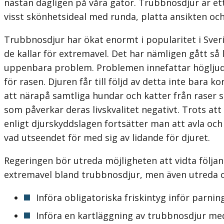
nästan dagligen på våra gator. Trubbnosdjur är ett
visst skönhetsideal med runda, platta ansikten oc
Trubbnosdjur har ökat enormt i popularitet i Sver
de kallar för extremavel. Det har nämligen gått s
uppenbara problem. Problemen innefattar högljudd
för rasen. Djuren får till följd av detta inte bara 
att närapå samtliga hundar och katter från raser 
som påverkar deras livskvalitet negativt. Trots at
enligt djurskyddslagen fortsätter man att avla o
vad utseendet för med sig av lidande för djuret.
Regeringen bör utreda möjligheten att vidta följ
extremavel bland trubbnosdjur, men även utreda om
Införa obligatoriska friskintyg inför parni
Införa en kartläggning av trubbnosdjur me