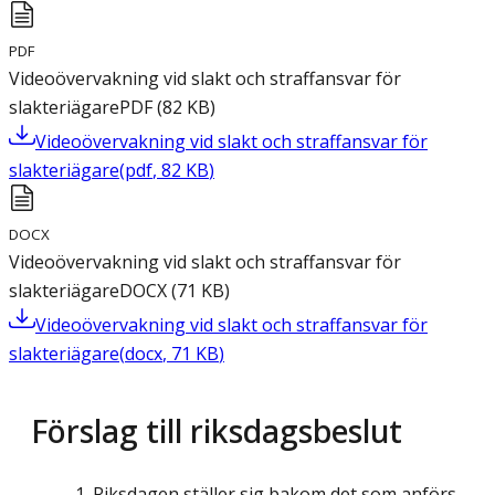
PDF
Videoövervakning vid slakt och straffansvar för
slakteriägare
PDF
(
82
KB
)
Videoövervakning vid slakt och straffansvar för
slakteriägare
(
pdf
,
82
KB
)
DOCX
Videoövervakning vid slakt och straffansvar för
slakteriägare
DOCX
(
71
KB
)
Videoövervakning vid slakt och straffansvar för
slakteriägare
(
docx
,
71
KB
)
Förslag till riksdagsbeslut
Riksdagen ställer sig bakom det som anförs