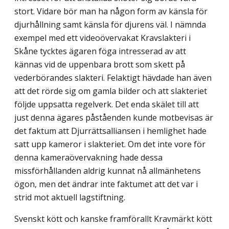
stort. Vidare bör man ha någon form av känsla för
djurhållning samt känsla för djurens väl. I nämnda
exempel med ett videoövervakat Kravslakteri i
Skåne tycktes ägaren föga intresserad av att
kännas vid de uppenbara brott som skett på
vederbörandes slakteri. Felaktigt hävdade han även
att det rörde sig om gamla bilder och att slakteriet
följde uppsatta regelverk. Det enda skälet till att
just denna ägares påståenden kunde motbevisas är
det faktum att Djurrättsalliansen i hemlighet hade
satt upp kameror i slakteriet. Om det inte vore för
denna kameraöver­vakning hade dessa
missförhållanden aldrig kunnat nå allmänhetens
ögon, men det ändrar inte faktumet att det var i
strid mot aktuell lagstiftning.
Svenskt kött och kanske framförallt Kravmärkt kött