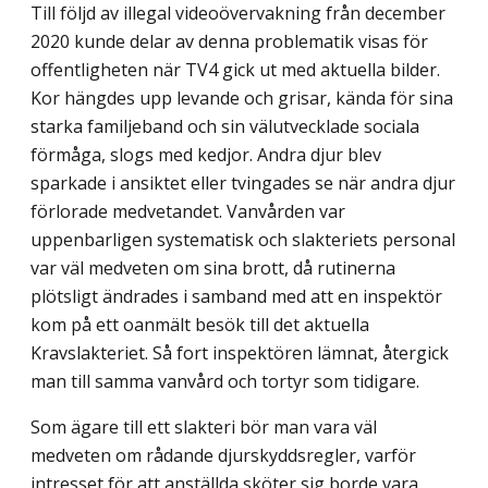
Till följd av illegal videoövervakning från december
2020 kunde delar av denna problematik visas för
offentligheten när TV4 gick ut med aktuella bilder.
Kor hängdes upp levande och grisar, kända för sina
starka familjeband och sin välutvecklade sociala
förmåga, slogs med kedjor. Andra djur blev
sparkade i ansiktet eller tvingades se när andra djur
förlorade medvetandet. Vanvården var
uppenbarligen systematisk och slakteriets personal
var väl medveten om sina brott, då rutinerna
plötsligt ändrades i samband med att en inspektör
kom på ett oanmält besök till det aktuella
Kravslakteriet. Så fort inspektören lämnat, återgick
man till samma vanvård och tortyr som tidigare.
Som ägare till ett slakteri bör man vara väl
medveten om rådande djurskyddsregler, varför
intresset för att anställda sköter sig borde vara