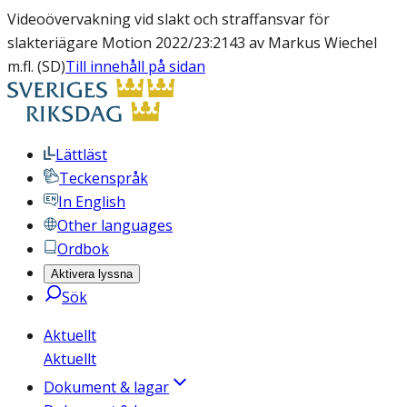
Videoövervakning vid slakt och straffansvar för
slakteriägare Motion 2022/23:2143 av Markus Wiechel
m.fl. (SD)
Till innehåll på sidan
Lättläst
Teckenspråk
In English
Other languages
Ordbok
Aktivera lyssna
Sök
Aktuellt
Aktuellt
Dokument & lagar