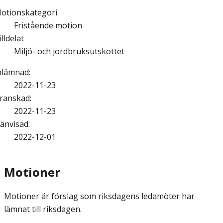
otionskategori
Fristående motion
illdelat
Miljö- och jordbruksutskottet
nlämnad
:
2022-11-23
ranskad
:
2022-11-23
änvisad
:
2022-12-01
Motioner
Motioner är förslag som riksdagens ledamöter har
lämnat till riksdagen.