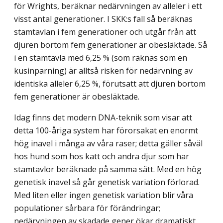
för Wrights, beräknar nedärvningen av alleler i ett
visst antal generationer. I SKK:s fall så beräknas
stamtavlan i fem generationer och utgår från att
djuren bortom fem generationer är obesläktade. Så
i en stamtavla med 6,25 % (som räknas som en
kusinparning) är alltså risken för nedärvning av
identiska alleler 6,25 %, förutsatt att djuren bortom
fem generationer är obesläktade.
Idag finns det modern DNA-teknik som visar att
detta 100-åriga system har förorsakat en enormt
hög inavel i många av våra raser; detta gäller såväl
hos hund som hos katt och andra djur som har
stamtavlor beräknade på samma sätt. Med en hög
genetisk inavel så går genetisk variation förlorad.
Med liten eller ingen genetisk variation blir våra
populationer sårbara för förändringar;
nedärvningen av skadade gener ökar dramatiskt