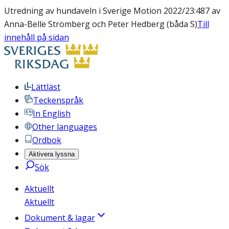
Utredning av hundaveln i Sverige Motion 2022/23:487 av
Anna-Belle Strömberg och Peter Hedberg (båda S)
Till
innehåll på sidan
Lättläst
Teckenspråk
In English
Other languages
Ordbok
Aktivera lyssna
Sök
Aktuellt
Aktuellt
Dokument & lagar