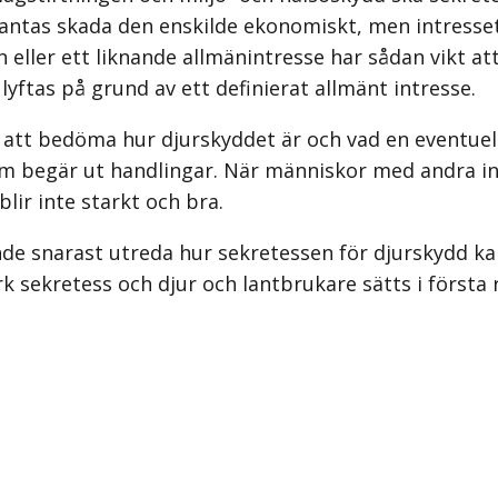
 antas skada den enskilde ekonomiskt, men intress
n eller ett liknande allmänintresse har sådan vikt a
 lyftas på grund av ett definierat allmänt intresse.
att bedöma hur djurskyddet är och vad en eventuell
som begär ut handlingar. När människor med andra in
lir inte starkt och bra.
 snarast utreda hur sekretessen för djurskydd kan 
tark sekretess och djur och lantbrukare sätts i först