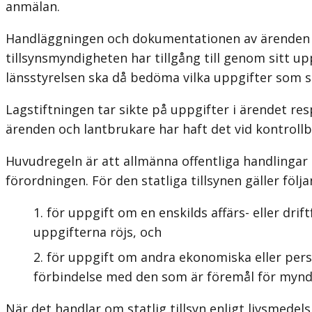
anmälan.
Handläggningen och dokumentationen av ärenden in
tillsynsmyndigheten har tillgång till genom sitt
länsstyrelsen ska då bedöma vilka uppgifter som s
Lagstiftningen tar sikte på uppgifter i ärendet res
ärenden och lantbrukare har haft det vid kontrollb
Huvudregeln är att allmänna offentliga handlingar
förordningen. För den statliga tillsynen gäller följ
för uppgift om en enskilds affärs- eller dri
uppgifterna röjs, och
för uppgift om andra ekonomiska eller perso
förbindelse med den som är före­mål för myn
När det handlar om statlig tillsyn enligt livsmedels