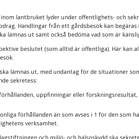
om lantbruket lyder under offentlighets- och sekre
 uppdrag. Handlingar från ett gårdsbesök kan begär
ka lämnas ut samt också bedöma vad som är känsligt
pektive beslutet (som alltid är offentliga). Här kan
esök.
 ska lämnas ut, med undantag för de situationer so
ande sekretess:
ftförhållanden, uppfinningar eller forsk­ningsresulta
nliga förhållanden än som avses i 1 för den som har 
dighetens verksamhet.
lagstiftningen och miljö- och hälsoskydd ska sekretes