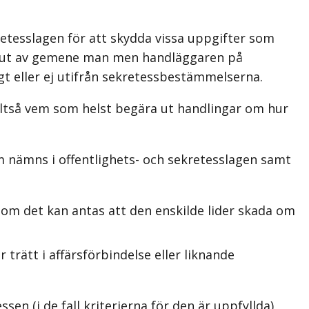
tesslagen för att skydda vissa uppgifter som
as ut av gemene man men handläggaren på
 eller ej utifrån sekretessbestämmel­serna.
 alltså vem som helst begära ut handlingar om hur
m nämns i offentlighets- och sekretesslagen samt
t, om det kan antas att den enskilde lider skada om
trätt i affärsförbindelse eller liknande
sen (i de fall kriterierna för den är uppfyllda)