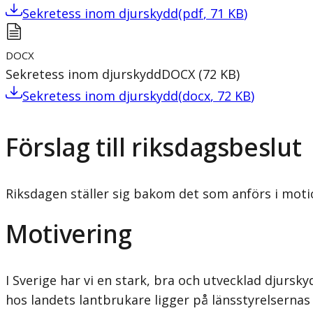
Sekretess inom djurskydd
(
pdf
,
71
KB
)
DOCX
Sekretess inom djurskydd
DOCX
(
72
KB
)
Sekretess inom djurskydd
(
docx
,
72
KB
)
Förslag till riksdagsbeslut
Riksdagen ställer sig bakom det som anförs i moti
Motivering
I Sverige har vi en stark, bra och utvecklad djursk
hos landets lantbrukare ligger på länsstyrelserna