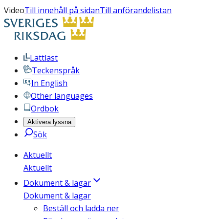
Video
Till innehåll på sidan
Till anförandelistan
Lättläst
Teckenspråk
In English
Other languages
Ordbok
Aktivera lyssna
Sök
Aktuellt
Aktuellt
Dokument & lagar
Dokument & lagar
Beställ och ladda ner