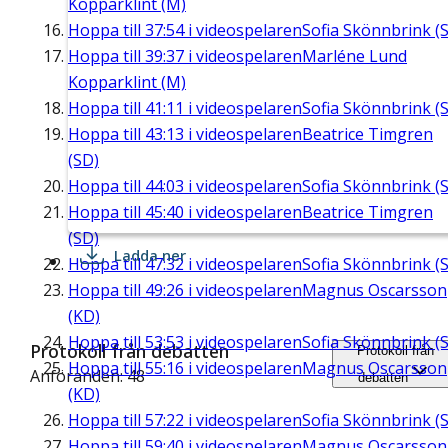
Kopparklint (M)
Hoppa till
37:54
i videospelaren
Sofia Skönnbrink (S
Hoppa till
39:37
i videospelaren
Marléne Lund
Kopparklint (M)
Hoppa till
41:11
i videospelaren
Sofia Skönnbrink (S
Hoppa till
43:13
i videospelaren
Beatrice Timgren
(SD)
Hoppa till
44:03
i videospelaren
Sofia Skönnbrink (S
Hoppa till
45:40
i videospelaren
Beatrice Timgren
(SD)
Ladda ner
Hoppa till
47:32
i videospelaren
Sofia Skönnbrink (S
Hoppa till
49:26
i videospelaren
Magnus Oscarsson
(KD)
Hoppa till
53:53
i videospelaren
Sofia Skönnbrink (S
Protokoll från debatten
Protokoll från
Hoppa till
55:16
i videospelaren
Magnus Oscarsson
Anföranden: 48
debatten
(KD)
Hoppa till
57:22
i videospelaren
Sofia Skönnbrink (S
Hoppa till
59:40
i videospelaren
Magnus Oscarsson