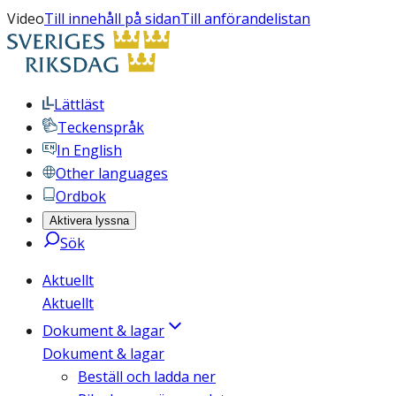
Video
Till innehåll på sidan
Till anförandelistan
Lättläst
Teckenspråk
In English
Other languages
Ordbok
Aktivera lyssna
Sök
Aktuellt
Aktuellt
Dokument & lagar
Dokument & lagar
Beställ och ladda ner