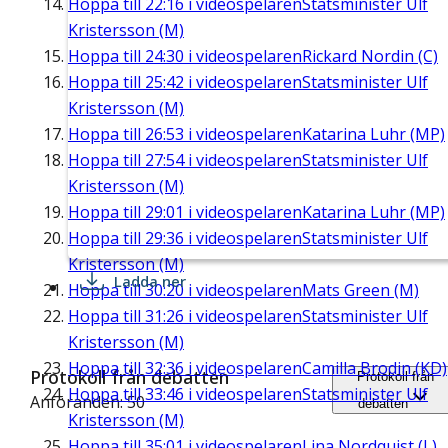
Hoppa till
22:16
i videospelaren
Statsminister Ulf
Kristersson (M)
Hoppa till
24:30
i videospelaren
Rickard Nordin (C)
Hoppa till
25:42
i videospelaren
Statsminister Ulf
Kristersson (M)
Hoppa till
26:53
i videospelaren
Katarina Luhr (MP)
Hoppa till
27:54
i videospelaren
Statsminister Ulf
Kristersson (M)
Hoppa till
29:01
i videospelaren
Katarina Luhr (MP)
Hoppa till
29:36
i videospelaren
Statsminister Ulf
Kristersson (M)
Ladda ner
Hoppa till
30:20
i videospelaren
Mats Green (M)
Hoppa till
31:26
i videospelaren
Statsminister Ulf
Kristersson (M)
Hoppa till
32:36
i videospelaren
Camilla Brodin (KD)
Protokoll från debatten
Protokoll från
Hoppa till
33:46
i videospelaren
Statsminister Ulf
Anföranden: 50
debatten
Kristersson (M)
Hoppa till
35:01
i videospelaren
Lina Nordquist (L)