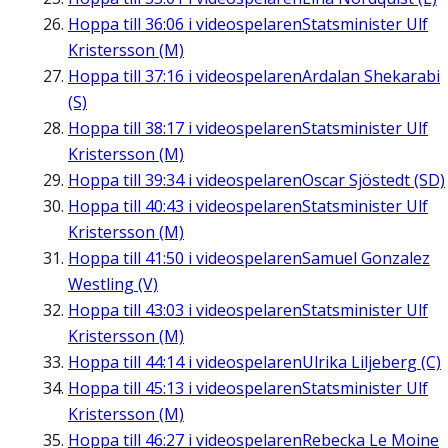
Hoppa till
36:06
i videospelaren
Statsminister Ulf
Kristersson (M)
Hoppa till
37:16
i videospelaren
Ardalan Shekarabi
(S)
Hoppa till
38:17
i videospelaren
Statsminister Ulf
Kristersson (M)
Hoppa till
39:34
i videospelaren
Oscar Sjöstedt (SD)
Hoppa till
40:43
i videospelaren
Statsminister Ulf
Kristersson (M)
Hoppa till
41:50
i videospelaren
Samuel Gonzalez
Westling (V)
Hoppa till
43:03
i videospelaren
Statsminister Ulf
Kristersson (M)
Hoppa till
44:14
i videospelaren
Ulrika Liljeberg (C)
Hoppa till
45:13
i videospelaren
Statsminister Ulf
Kristersson (M)
Hoppa till
46:27
i videospelaren
Rebecka Le Moine