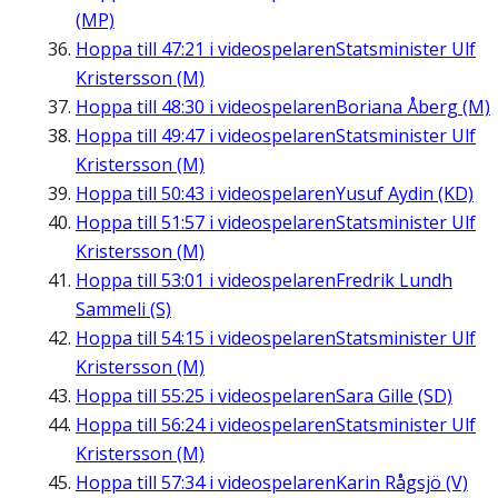
(MP)
Hoppa till
47:21
i videospelaren
Statsminister Ulf
Kristersson (M)
Hoppa till
48:30
i videospelaren
Boriana Åberg (M)
Hoppa till
49:47
i videospelaren
Statsminister Ulf
Kristersson (M)
Hoppa till
50:43
i videospelaren
Yusuf Aydin (KD)
Hoppa till
51:57
i videospelaren
Statsminister Ulf
Kristersson (M)
Hoppa till
53:01
i videospelaren
Fredrik Lundh
Sammeli (S)
Hoppa till
54:15
i videospelaren
Statsminister Ulf
Kristersson (M)
Hoppa till
55:25
i videospelaren
Sara Gille (SD)
Hoppa till
56:24
i videospelaren
Statsminister Ulf
Kristersson (M)
Hoppa till
57:34
i videospelaren
Karin Rågsjö (V)