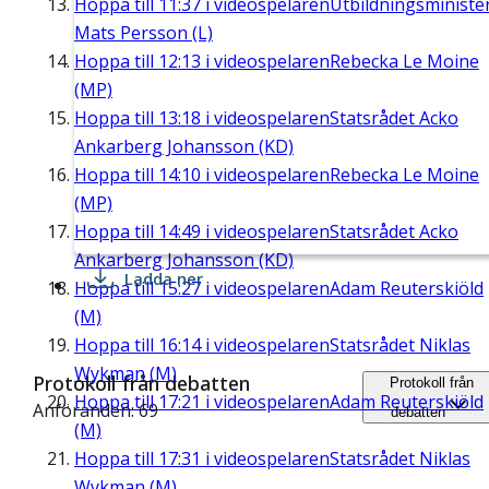
Hoppa till
11:37
i videospelaren
Utbildningsministe
Mats Persson (L)
Hoppa till
12:13
i videospelaren
Rebecka Le Moine
(MP)
Hoppa till
13:18
i videospelaren
Statsrådet Acko
Ankarberg Johansson (KD)
Hoppa till
14:10
i videospelaren
Rebecka Le Moine
(MP)
Hoppa till
14:49
i videospelaren
Statsrådet Acko
Ankarberg Johansson (KD)
Ladda ner
Hoppa till
15:27
i videospelaren
Adam Reuterskiöld
(M)
Hoppa till
16:14
i videospelaren
Statsrådet Niklas
Wykman (M)
Protokoll från debatten
Protokoll från
Hoppa till
17:21
i videospelaren
Adam Reuterskiöld
Anföranden: 69
debatten
(M)
Hoppa till
17:31
i videospelaren
Statsrådet Niklas
Wykman (M)