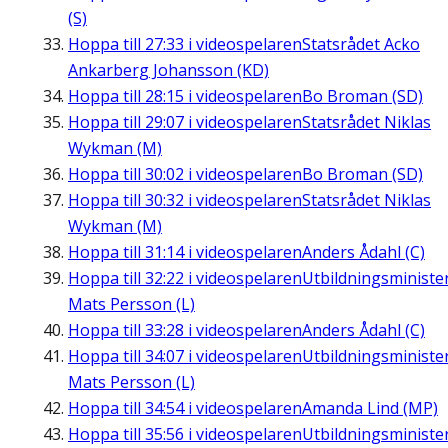
(S)
Hoppa till
27:33
i videospelaren
Statsrådet Acko
Ankarberg Johansson (KD)
Hoppa till
28:15
i videospelaren
Bo Broman (SD)
Hoppa till
29:07
i videospelaren
Statsrådet Niklas
Wykman (M)
Hoppa till
30:02
i videospelaren
Bo Broman (SD)
Hoppa till
30:32
i videospelaren
Statsrådet Niklas
Wykman (M)
Hoppa till
31:14
i videospelaren
Anders Ådahl (C)
Hoppa till
32:22
i videospelaren
Utbildningsministe
Mats Persson (L)
Hoppa till
33:28
i videospelaren
Anders Ådahl (C)
Hoppa till
34:07
i videospelaren
Utbildningsministe
Mats Persson (L)
Hoppa till
34:54
i videospelaren
Amanda Lind (MP)
Hoppa till
35:56
i videospelaren
Utbildningsministe