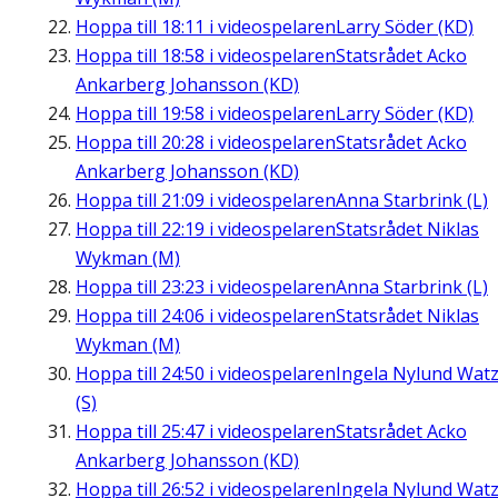
Hoppa till
18:11
i videospelaren
Larry Söder (KD)
Hoppa till
18:58
i videospelaren
Statsrådet Acko
Ankarberg Johansson (KD)
Hoppa till
19:58
i videospelaren
Larry Söder (KD)
Hoppa till
20:28
i videospelaren
Statsrådet Acko
Ankarberg Johansson (KD)
Hoppa till
21:09
i videospelaren
Anna Starbrink (L)
Hoppa till
22:19
i videospelaren
Statsrådet Niklas
Wykman (M)
Hoppa till
23:23
i videospelaren
Anna Starbrink (L)
Hoppa till
24:06
i videospelaren
Statsrådet Niklas
Wykman (M)
Hoppa till
24:50
i videospelaren
Ingela Nylund Wat
(S)
Hoppa till
25:47
i videospelaren
Statsrådet Acko
Ankarberg Johansson (KD)
Hoppa till
26:52
i videospelaren
Ingela Nylund Wat