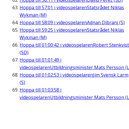
Hoppa till
56:11
i videospelaren
David Perez (SD)
Hoppa till
57:01
i videospelaren
Statsrådet Niklas
Wykman (M)
Hoppa till
58:09
i videospelaren
Adnan Dibrani (S)
Hoppa till
59:25
i videospelaren
Statsrådet Niklas
Wykman (M)
Hoppa till
01:00:42
i videospelaren
Robert Stenkvist
(SD)
Hoppa till
01:01:49
i
videospelaren
Utbildningsminister Mats Persson (L
Hoppa till
01:02:53
i videospelaren
Jim Svensk Larm
(S)
Hoppa till
01:03:58
i
videospelaren
Utbildningsminister Mats Persson (L