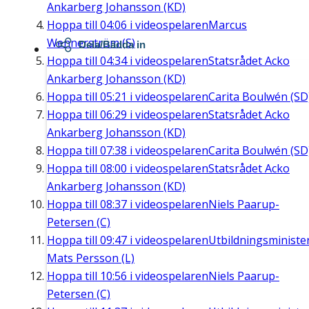
Ankarberg Johansson (KD)
Hoppa till
04:06
i videospelaren
Marcus
Wennerström (S)
Dela/Bädda in
Hoppa till
04:34
i videospelaren
Statsrådet Acko
Ankarberg Johansson (KD)
Hoppa till
05:21
i videospelaren
Carita Boulwén (SD
Hoppa till
06:29
i videospelaren
Statsrådet Acko
Ankarberg Johansson (KD)
Hoppa till
07:38
i videospelaren
Carita Boulwén (SD
Hoppa till
08:00
i videospelaren
Statsrådet Acko
Ankarberg Johansson (KD)
Hoppa till
08:37
i videospelaren
Niels Paarup-
Petersen (C)
Hoppa till
09:47
i videospelaren
Utbildningsministe
Mats Persson (L)
Hoppa till
10:56
i videospelaren
Niels Paarup-
Petersen (C)