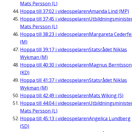
Mats Persson (L)
Hoppa till
37:02
i videospelaren
Amanda Lind (MP)
Hoppa till
37:45
i videospelaren
Utbildningsministe
Mats Persson (L)
Hoppa till
38:23
i videospelaren
Margareta Cederfel
(M)
Hoppa till
39:17
i videospelaren
Statsrådet Niklas
Wykman (M)
Hoppa till
40:30
i videospelaren
Magnus Berntsson
(KD)
Hoppa till
41:37
i videospelaren
Statsrådet Niklas
Wykman (M)
Hoppa till
42:49
i videospelaren
Mats Wiking (S)
Hoppa till
44:04
i videospelaren
Utbildningsministe
Mats Persson (L)
Hoppa till
45:13
i videospelaren
Angelica Lundberg
(SD)