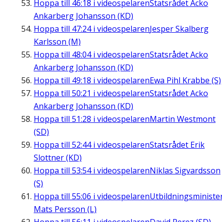
Hoppa till
46:18
i videospelaren
Statsrådet Acko
Ankarberg Johansson (KD)
Hoppa till
47:24
i videospelaren
Jesper Skalberg
Karlsson (M)
Hoppa till
48:04
i videospelaren
Statsrådet Acko
Ankarberg Johansson (KD)
Hoppa till
49:18
i videospelaren
Ewa Pihl Krabbe (S)
Hoppa till
50:21
i videospelaren
Statsrådet Acko
Ankarberg Johansson (KD)
Hoppa till
51:28
i videospelaren
Martin Westmont
(SD)
Hoppa till
52:44
i videospelaren
Statsrådet Erik
Slottner (KD)
Hoppa till
53:54
i videospelaren
Niklas Sigvardsson
(S)
Hoppa till
55:06
i videospelaren
Utbildningsministe
Mats Persson (L)