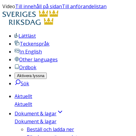
Video
Till innehåll på sidan
Till anförandelistan
Lättläst
Teckenspråk
In English
Other languages
Ordbok
Aktivera lyssna
Sök
Aktuellt
Aktuellt
Dokument & lagar
Dokument & lagar
Beställ och ladda ner