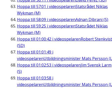
Hoppa till
56:11
i videospelaren
David Perez (SD)
Hoppa till
57:01
i videospelaren
Statsrådet Niklas
Wykman (M)
Hoppa till
58:09
i videospelaren
Adnan Dibrani (S)
Hoppa till
59:25
i videospelaren
Statsrådet Niklas
Wykman (M)
Hoppa till
01:00:42
i videospelaren
Robert Stenkvist
(SD)
Hoppa till
01:01:49
i
videospelaren
Utbildningsminister Mats Persson (L
Hoppa till
01:02:53
i videospelaren
Jim Svensk Larm
(S)
Hoppa till
01:03:58
i
videospelaren
Utbildningsminister Mats Persson (L