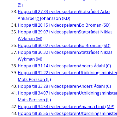
(S)
Hoppa till
27:33
i videospelaren
Statsrådet Acko
Ankarberg Johansson (KD)
Hoppa till
28:15
i videospelaren
Bo Broman (SD)
Hoppa till
29:07
i videospelaren
Statsrådet Niklas
Wykman (M)
Hoppa till
30:02
i videospelaren
Bo Broman (SD)
Hoppa till
30:32
i videospelaren
Statsrådet Niklas
Wykman (M)
Hoppa till
31:14
i videospelaren
Anders Ådahl (C)
Hoppa till
32:22
i videospelaren
Utbildningsministe
Mats Persson (L)
Hoppa till
33:28
i videospelaren
Anders Ådahl (C)
Hoppa till
34:07
i videospelaren
Utbildningsministe
Mats Persson (L)
Hoppa till
34:54
i videospelaren
Amanda Lind (MP)
Hoppa till
35:56
i videospelaren
Utbildningsministe