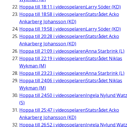
Hoppa till
18:11
i videospelaren
Larry Söder (KD)
Hoppa till
18:58
i videospelaren
Statsrådet Acko
Ankarberg Johansson (KD)
Hoppa till
19:58
i videospelaren
Larry Söder (KD)
Hoppa till
20:28
i videospelaren
Statsrådet Acko
Ankarberg Johansson (KD)
Hoppa till
21:09
i videospelaren
Anna Starbrink (L)
Hoppa till
22:19
i videospelaren
Statsrådet Niklas
Wykman (M)
Hoppa till
23:23
i videospelaren
Anna Starbrink (L)
Hoppa till
24:06
i videospelaren
Statsrådet Niklas
Wykman (M)
Hoppa till
24:50
i videospelaren
Ingela Nylund Wat
(S)
Hoppa till
25:47
i videospelaren
Statsrådet Acko
Ankarberg Johansson (KD)
Hoppa till
26:52
i videospelaren
Ingela Nylund Wat