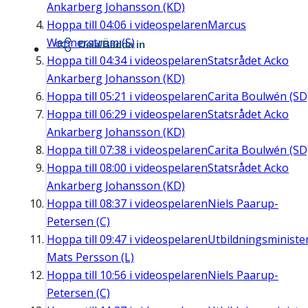
Ankarberg Johansson (KD)
Hoppa till
04:06
i videospelaren
Marcus
Wennerström (S)
Dela/Bädda in
Hoppa till
04:34
i videospelaren
Statsrådet Acko
Ankarberg Johansson (KD)
Hoppa till
05:21
i videospelaren
Carita Boulwén (SD
Hoppa till
06:29
i videospelaren
Statsrådet Acko
Ankarberg Johansson (KD)
Hoppa till
07:38
i videospelaren
Carita Boulwén (SD
Hoppa till
08:00
i videospelaren
Statsrådet Acko
Ankarberg Johansson (KD)
Hoppa till
08:37
i videospelaren
Niels Paarup-
Petersen (C)
Hoppa till
09:47
i videospelaren
Utbildningsministe
Mats Persson (L)
Hoppa till
10:56
i videospelaren
Niels Paarup-
Petersen (C)