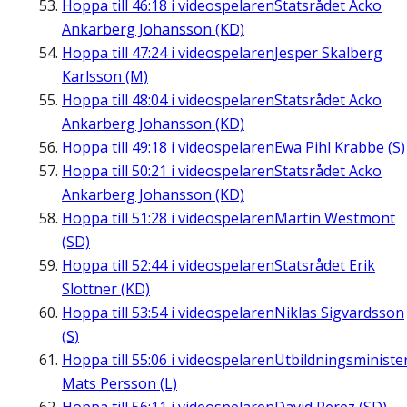
Hoppa till
46:18
i videospelaren
Statsrådet Acko
Ankarberg Johansson (KD)
Hoppa till
47:24
i videospelaren
Jesper Skalberg
Karlsson (M)
Hoppa till
48:04
i videospelaren
Statsrådet Acko
Ankarberg Johansson (KD)
Hoppa till
49:18
i videospelaren
Ewa Pihl Krabbe (S)
Hoppa till
50:21
i videospelaren
Statsrådet Acko
Ankarberg Johansson (KD)
Hoppa till
51:28
i videospelaren
Martin Westmont
(SD)
Hoppa till
52:44
i videospelaren
Statsrådet Erik
Slottner (KD)
Hoppa till
53:54
i videospelaren
Niklas Sigvardsson
(S)
Hoppa till
55:06
i videospelaren
Utbildningsministe
Mats Persson (L)