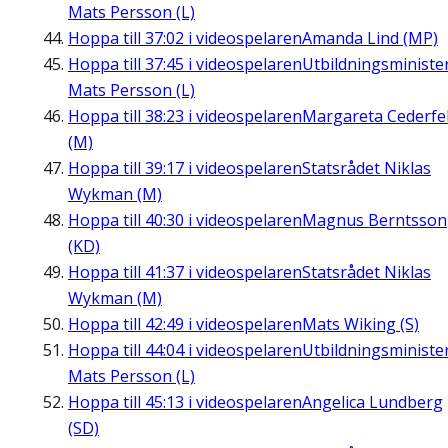
Mats Persson (L)
Hoppa till
37:02
i videospelaren
Amanda Lind (MP)
Hoppa till
37:45
i videospelaren
Utbildningsministe
Mats Persson (L)
Hoppa till
38:23
i videospelaren
Margareta Cederfel
(M)
Hoppa till
39:17
i videospelaren
Statsrådet Niklas
Wykman (M)
Hoppa till
40:30
i videospelaren
Magnus Berntsson
(KD)
Hoppa till
41:37
i videospelaren
Statsrådet Niklas
Wykman (M)
Hoppa till
42:49
i videospelaren
Mats Wiking (S)
Hoppa till
44:04
i videospelaren
Utbildningsministe
Mats Persson (L)
Hoppa till
45:13
i videospelaren
Angelica Lundberg
(SD)