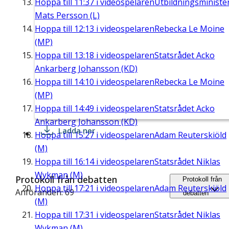
Hoppa till
11:37
i videospelaren
Utbildningsministe
Mats Persson (L)
Hoppa till
12:13
i videospelaren
Rebecka Le Moine
(MP)
Hoppa till
13:18
i videospelaren
Statsrådet Acko
Ankarberg Johansson (KD)
Hoppa till
14:10
i videospelaren
Rebecka Le Moine
(MP)
Hoppa till
14:49
i videospelaren
Statsrådet Acko
Ankarberg Johansson (KD)
Ladda ner
Hoppa till
15:27
i videospelaren
Adam Reuterskiöld
(M)
Hoppa till
16:14
i videospelaren
Statsrådet Niklas
Wykman (M)
Protokoll från debatten
Protokoll från
Hoppa till
17:21
i videospelaren
Adam Reuterskiöld
Anföranden: 69
debatten
(M)
Hoppa till
17:31
i videospelaren
Statsrådet Niklas
Wykman (M)