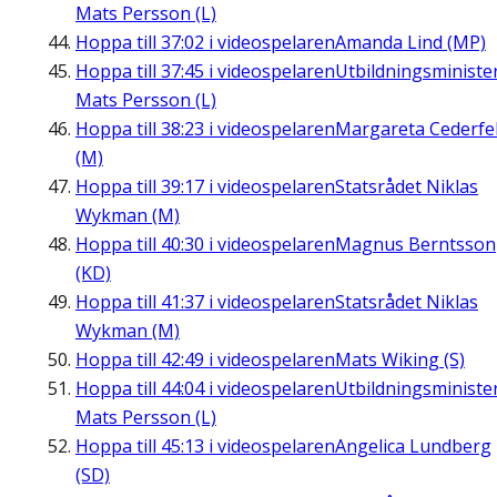
Mats Persson (L)
Hoppa till
37:02
i videospelaren
Amanda Lind (MP)
Hoppa till
37:45
i videospelaren
Utbildningsministe
Mats Persson (L)
Hoppa till
38:23
i videospelaren
Margareta Cederfel
(M)
Hoppa till
39:17
i videospelaren
Statsrådet Niklas
Wykman (M)
Hoppa till
40:30
i videospelaren
Magnus Berntsson
(KD)
Hoppa till
41:37
i videospelaren
Statsrådet Niklas
Wykman (M)
Hoppa till
42:49
i videospelaren
Mats Wiking (S)
Hoppa till
44:04
i videospelaren
Utbildningsministe
Mats Persson (L)
Hoppa till
45:13
i videospelaren
Angelica Lundberg
(SD)