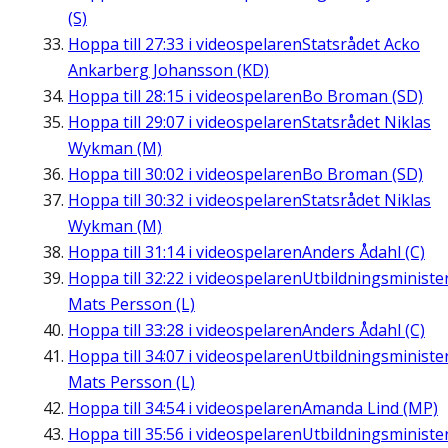
(S)
Hoppa till
27:33
i videospelaren
Statsrådet Acko
Ankarberg Johansson (KD)
Hoppa till
28:15
i videospelaren
Bo Broman (SD)
Hoppa till
29:07
i videospelaren
Statsrådet Niklas
Wykman (M)
Hoppa till
30:02
i videospelaren
Bo Broman (SD)
Hoppa till
30:32
i videospelaren
Statsrådet Niklas
Wykman (M)
Hoppa till
31:14
i videospelaren
Anders Ådahl (C)
Hoppa till
32:22
i videospelaren
Utbildningsministe
Mats Persson (L)
Hoppa till
33:28
i videospelaren
Anders Ådahl (C)
Hoppa till
34:07
i videospelaren
Utbildningsministe
Mats Persson (L)
Hoppa till
34:54
i videospelaren
Amanda Lind (MP)
Hoppa till
35:56
i videospelaren
Utbildningsministe