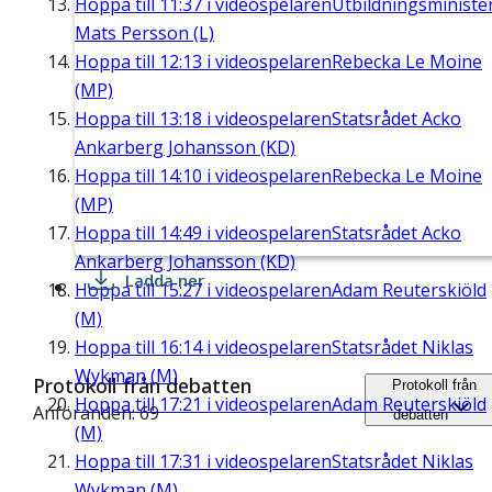
Hoppa till
11:37
i videospelaren
Utbildningsministe
Mats Persson (L)
Hoppa till
12:13
i videospelaren
Rebecka Le Moine
(MP)
Hoppa till
13:18
i videospelaren
Statsrådet Acko
Ankarberg Johansson (KD)
Hoppa till
14:10
i videospelaren
Rebecka Le Moine
(MP)
Hoppa till
14:49
i videospelaren
Statsrådet Acko
Ankarberg Johansson (KD)
Ladda ner
Hoppa till
15:27
i videospelaren
Adam Reuterskiöld
(M)
Hoppa till
16:14
i videospelaren
Statsrådet Niklas
Wykman (M)
Protokoll från debatten
Protokoll från
Hoppa till
17:21
i videospelaren
Adam Reuterskiöld
Anföranden: 69
debatten
(M)
Hoppa till
17:31
i videospelaren
Statsrådet Niklas
Wykman (M)