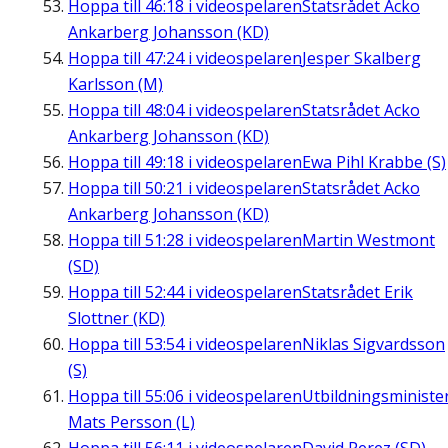
Hoppa till
46:18
i videospelaren
Statsrådet Acko
Ankarberg Johansson (KD)
Hoppa till
47:24
i videospelaren
Jesper Skalberg
Karlsson (M)
Hoppa till
48:04
i videospelaren
Statsrådet Acko
Ankarberg Johansson (KD)
Hoppa till
49:18
i videospelaren
Ewa Pihl Krabbe (S)
Hoppa till
50:21
i videospelaren
Statsrådet Acko
Ankarberg Johansson (KD)
Hoppa till
51:28
i videospelaren
Martin Westmont
(SD)
Hoppa till
52:44
i videospelaren
Statsrådet Erik
Slottner (KD)
Hoppa till
53:54
i videospelaren
Niklas Sigvardsson
(S)
Hoppa till
55:06
i videospelaren
Utbildningsministe
Mats Persson (L)