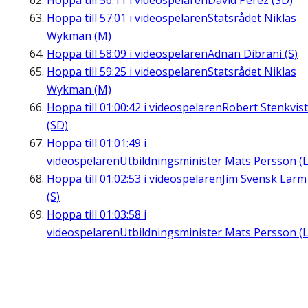
Hoppa till
56:11
i videospelaren
David Perez (SD)
Hoppa till
57:01
i videospelaren
Statsrådet Niklas
Wykman (M)
Hoppa till
58:09
i videospelaren
Adnan Dibrani (S)
Hoppa till
59:25
i videospelaren
Statsrådet Niklas
Wykman (M)
Hoppa till
01:00:42
i videospelaren
Robert Stenkvist
(SD)
Hoppa till
01:01:49
i
videospelaren
Utbildningsminister Mats Persson (L
Hoppa till
01:02:53
i videospelaren
Jim Svensk Larm
(S)
Hoppa till
01:03:58
i
videospelaren
Utbildningsminister Mats Persson (L