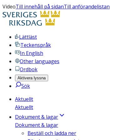
Video
Till innehåll på sidan
Till anförandelistan
Lättläst
Teckenspråk
In English
Other languages
Ordbok
Aktivera lyssna
Sök
Aktuellt
Aktuellt
Dokument & lagar
Dokument & lagar
Beställ och ladda ner