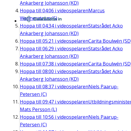
Ankarberg Johansson (KD)
Hoppa till
04:06
i videospelaren
Marcus
Wennerström (S)
Dela/Bädda in
Hoppa till
04:34
i videospelaren
Statsrådet Acko
Ankarberg Johansson (KD)
Hoppa till
05:21
i videospelaren
Carita Boulwén (SD
Hoppa till
06:29
i videospelaren
Statsrådet Acko
Ankarberg Johansson (KD)
Hoppa till
07:38
i videospelaren
Carita Boulwén (SD
Hoppa till
08:00
i videospelaren
Statsrådet Acko
Ankarberg Johansson (KD)
Hoppa till
08:37
i videospelaren
Niels Paarup-
Petersen (C)
Hoppa till
09:47
i videospelaren
Utbildningsministe
Mats Persson (L)
Hoppa till
10:56
i videospelaren
Niels Paarup-
Petersen (C)