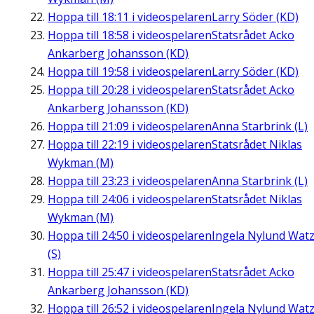
Hoppa till
18:11
i videospelaren
Larry Söder (KD)
Hoppa till
18:58
i videospelaren
Statsrådet Acko
Ankarberg Johansson (KD)
Hoppa till
19:58
i videospelaren
Larry Söder (KD)
Hoppa till
20:28
i videospelaren
Statsrådet Acko
Ankarberg Johansson (KD)
Hoppa till
21:09
i videospelaren
Anna Starbrink (L)
Hoppa till
22:19
i videospelaren
Statsrådet Niklas
Wykman (M)
Hoppa till
23:23
i videospelaren
Anna Starbrink (L)
Hoppa till
24:06
i videospelaren
Statsrådet Niklas
Wykman (M)
Hoppa till
24:50
i videospelaren
Ingela Nylund Wat
(S)
Hoppa till
25:47
i videospelaren
Statsrådet Acko
Ankarberg Johansson (KD)
Hoppa till
26:52
i videospelaren
Ingela Nylund Wat