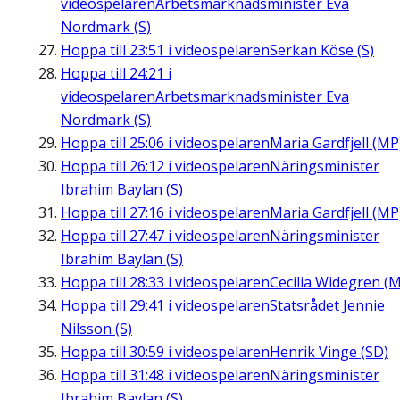
videospelaren
Arbetsmarknadsminister Eva
Nordmark (S)
Hoppa till
23:51
i videospelaren
Serkan Köse (S)
Hoppa till
24:21
i
videospelaren
Arbetsmarknadsminister Eva
Nordmark (S)
Hoppa till
25:06
i videospelaren
Maria Gardfjell (MP
Hoppa till
26:12
i videospelaren
Näringsminister
Ibrahim Baylan (S)
Hoppa till
27:16
i videospelaren
Maria Gardfjell (MP
Hoppa till
27:47
i videospelaren
Näringsminister
Ibrahim Baylan (S)
Hoppa till
28:33
i videospelaren
Cecilia Widegren (M
Hoppa till
29:41
i videospelaren
Statsrådet Jennie
Nilsson (S)
Hoppa till
30:59
i videospelaren
Henrik Vinge (SD)
Hoppa till
31:48
i videospelaren
Näringsminister
Ibrahim Baylan (S)