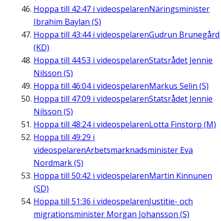
Hoppa till
42:47
i videospelaren
Näringsminister
Ibrahim Baylan (S)
Hoppa till
43:44
i videospelaren
Gudrun Brunegård
(KD)
Hoppa till
44:53
i videospelaren
Statsrådet Jennie
Nilsson (S)
Hoppa till
46:04
i videospelaren
Markus Selin (S)
Hoppa till
47:09
i videospelaren
Statsrådet Jennie
Nilsson (S)
Hoppa till
48:24
i videospelaren
Lotta Finstorp (M)
Hoppa till
49:29
i
videospelaren
Arbetsmarknadsminister Eva
Nordmark (S)
Hoppa till
50:42
i videospelaren
Martin Kinnunen
(SD)
Hoppa till
51:36
i videospelaren
Justitie- och
migrationsminister Morgan Johansson (S)