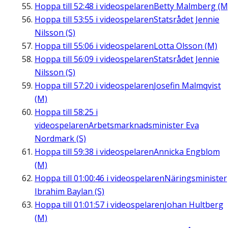
Hoppa till
52:48
i videospelaren
Betty Malmberg (M
Hoppa till
53:55
i videospelaren
Statsrådet Jennie
Nilsson (S)
Hoppa till
55:06
i videospelaren
Lotta Olsson (M)
Hoppa till
56:09
i videospelaren
Statsrådet Jennie
Nilsson (S)
Hoppa till
57:20
i videospelaren
Josefin Malmqvist
(M)
Hoppa till
58:25
i
videospelaren
Arbetsmarknadsminister Eva
Nordmark (S)
Hoppa till
59:38
i videospelaren
Annicka Engblom
(M)
Hoppa till
01:00:46
i videospelaren
Näringsminister
Ibrahim Baylan (S)
Hoppa till
01:01:57
i videospelaren
Johan Hultberg
(M)