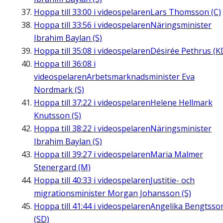
Hoppa till
33:00
i videospelaren
Lars Thomsson (C)
Hoppa till
33:56
i videospelaren
Näringsminister
Ibrahim Baylan (S)
Hoppa till
35:08
i videospelaren
Désirée Pethrus (K
Hoppa till
36:08
i
videospelaren
Arbetsmarknadsminister Eva
Nordmark (S)
Hoppa till
37:22
i videospelaren
Helene Hellmark
Knutsson (S)
Hoppa till
38:22
i videospelaren
Näringsminister
Ibrahim Baylan (S)
Hoppa till
39:27
i videospelaren
Maria Malmer
Stenergard (M)
Hoppa till
40:33
i videospelaren
Justitie- och
migrationsminister Morgan Johansson (S)
Hoppa till
41:44
i videospelaren
Angelika Bengtsso
(SD)