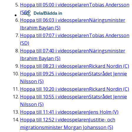
Hoppa till
05:00
i videospelaren
Tobias Andersson
(SD)
Dela/Bädda in
Hoppa till
06:03
i videospelaren
Näringsminister
Ibrahim Baylan (S)
Hoppa till
07:07
i videospelaren
Tobias Andersson
(SD)
Hoppa till
07:40
i videospelaren
Näringsminister
Ibrahim Baylan (S)
Hoppa till
08:23
i videospelaren
Rickard Nordin (C)
Hoppa till
09:25
i videospelaren
Statsrådet Jennie
Nilsson (S)
Hoppa till
10:20
i videospelaren
Rickard Nordin (C)
Hoppa till
10:55
i videospelaren
Statsrådet Jennie
Nilsson (S)
Hoppa till
11:41
i videospelaren
Jens Holm (V)
Hoppa till
12:52
i videospelaren
Justitie- och
migrationsminister Morgan Johansson (S)