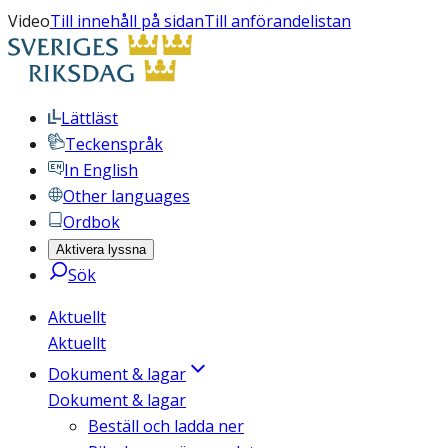
Video
Till innehåll på sidan
Till anförandelistan
Lättläst
Teckenspråk
In English
Other languages
Ordbok
Aktivera lyssna
Sök
Aktuellt
Aktuellt
Dokument & lagar
Dokument & lagar
Beställ och ladda ner