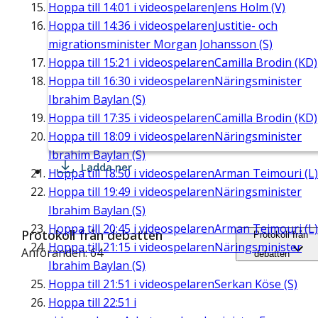
Hoppa till
14:01
i videospelaren
Jens Holm (V)
Hoppa till
14:36
i videospelaren
Justitie- och
migrationsminister Morgan Johansson (S)
Hoppa till
15:21
i videospelaren
Camilla Brodin (KD)
Hoppa till
16:30
i videospelaren
Näringsminister
Ibrahim Baylan (S)
Hoppa till
17:35
i videospelaren
Camilla Brodin (KD)
Hoppa till
18:09
i videospelaren
Näringsminister
Ibrahim Baylan (S)
Ladda ner
Hoppa till
18:50
i videospelaren
Arman Teimouri (L)
Hoppa till
19:49
i videospelaren
Näringsminister
Ibrahim Baylan (S)
Hoppa till
20:45
i videospelaren
Arman Teimouri (L)
Protokoll från debatten
Protokoll från
Hoppa till
21:15
i videospelaren
Näringsminister
Anföranden: 64
debatten
Ibrahim Baylan (S)
Hoppa till
21:51
i videospelaren
Serkan Köse (S)
Hoppa till
22:51
i