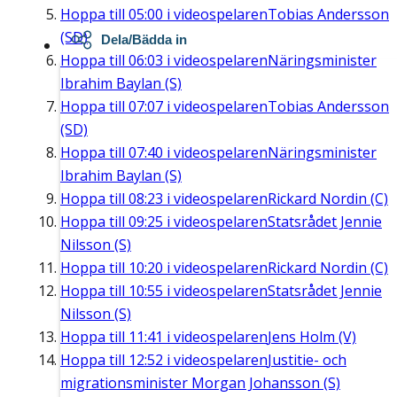
Hoppa till
05:00
i videospelaren
Tobias Andersson
(SD)
Dela/Bädda in
Hoppa till
06:03
i videospelaren
Näringsminister
Ibrahim Baylan (S)
Hoppa till
07:07
i videospelaren
Tobias Andersson
(SD)
Hoppa till
07:40
i videospelaren
Näringsminister
Ibrahim Baylan (S)
Hoppa till
08:23
i videospelaren
Rickard Nordin (C)
Hoppa till
09:25
i videospelaren
Statsrådet Jennie
Nilsson (S)
Hoppa till
10:20
i videospelaren
Rickard Nordin (C)
Hoppa till
10:55
i videospelaren
Statsrådet Jennie
Nilsson (S)
Hoppa till
11:41
i videospelaren
Jens Holm (V)
Hoppa till
12:52
i videospelaren
Justitie- och
migrationsminister Morgan Johansson (S)