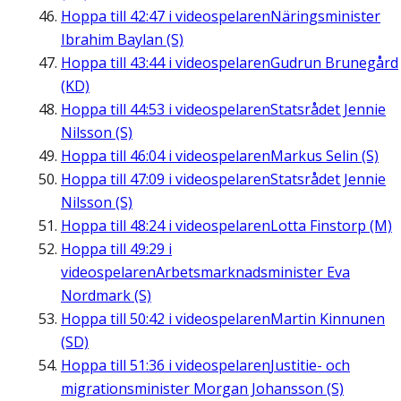
Hoppa till
42:47
i videospelaren
Näringsminister
Ibrahim Baylan (S)
Hoppa till
43:44
i videospelaren
Gudrun Brunegård
(KD)
Hoppa till
44:53
i videospelaren
Statsrådet Jennie
Nilsson (S)
Hoppa till
46:04
i videospelaren
Markus Selin (S)
Hoppa till
47:09
i videospelaren
Statsrådet Jennie
Nilsson (S)
Hoppa till
48:24
i videospelaren
Lotta Finstorp (M)
Hoppa till
49:29
i
videospelaren
Arbetsmarknadsminister Eva
Nordmark (S)
Hoppa till
50:42
i videospelaren
Martin Kinnunen
(SD)
Hoppa till
51:36
i videospelaren
Justitie- och
migrationsminister Morgan Johansson (S)