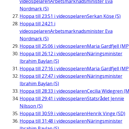
videospelaren
Arbetsmarknadsminister Eva
Nordmark (S)
Hoppa till
23:51
i videospelaren
Serkan Köse (S)
Hoppa till
24:21
i
videospelaren
Arbetsmarknadsminister Eva
Nordmark (S)
Hoppa till
25:06
i videospelaren
Maria Gardfjell (MP
Hoppa till
26:12
i videospelaren
Näringsminister
Ibrahim Baylan (S)
Hoppa till
27:16
i videospelaren
Maria Gardfjell (MP
Hoppa till
27:47
i videospelaren
Näringsminister
Ibrahim Baylan (S)
Hoppa till
28:33
i videospelaren
Cecilia Widegren (M
Hoppa till
29:41
i videospelaren
Statsrådet Jennie
Nilsson (S)
Hoppa till
30:59
i videospelaren
Henrik Vinge (SD)
Hoppa till
31:48
i videospelaren
Näringsminister
Ibrahim Baylan (S)