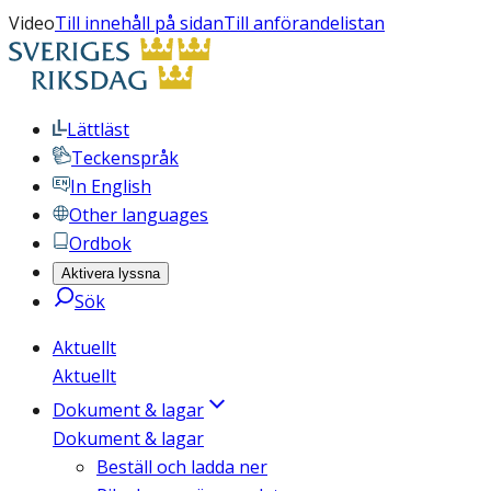
Video
Till innehåll på sidan
Till anförandelistan
Lättläst
Teckenspråk
In English
Other languages
Ordbok
Aktivera lyssna
Sök
Aktuellt
Aktuellt
Dokument & lagar
Dokument & lagar
Beställ och ladda ner