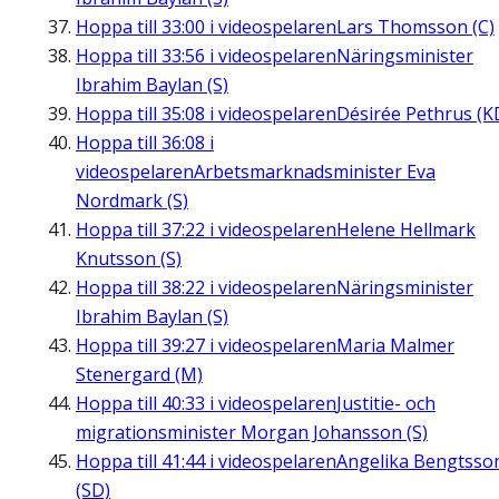
Hoppa till
33:00
i videospelaren
Lars Thomsson (C)
Hoppa till
33:56
i videospelaren
Näringsminister
Ibrahim Baylan (S)
Hoppa till
35:08
i videospelaren
Désirée Pethrus (K
Hoppa till
36:08
i
videospelaren
Arbetsmarknadsminister Eva
Nordmark (S)
Hoppa till
37:22
i videospelaren
Helene Hellmark
Knutsson (S)
Hoppa till
38:22
i videospelaren
Näringsminister
Ibrahim Baylan (S)
Hoppa till
39:27
i videospelaren
Maria Malmer
Stenergard (M)
Hoppa till
40:33
i videospelaren
Justitie- och
migrationsminister Morgan Johansson (S)
Hoppa till
41:44
i videospelaren
Angelika Bengtsso
(SD)