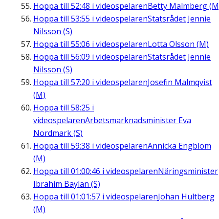
Hoppa till
52:48
i videospelaren
Betty Malmberg (M
Hoppa till
53:55
i videospelaren
Statsrådet Jennie
Nilsson (S)
Hoppa till
55:06
i videospelaren
Lotta Olsson (M)
Hoppa till
56:09
i videospelaren
Statsrådet Jennie
Nilsson (S)
Hoppa till
57:20
i videospelaren
Josefin Malmqvist
(M)
Hoppa till
58:25
i
videospelaren
Arbetsmarknadsminister Eva
Nordmark (S)
Hoppa till
59:38
i videospelaren
Annicka Engblom
(M)
Hoppa till
01:00:46
i videospelaren
Näringsminister
Ibrahim Baylan (S)
Hoppa till
01:01:57
i videospelaren
Johan Hultberg
(M)