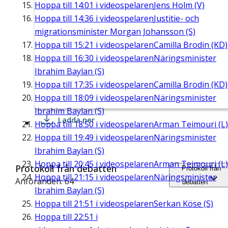
Hoppa till
14:01
i videospelaren
Jens Holm (V)
Hoppa till
14:36
i videospelaren
Justitie- och
migrationsminister Morgan Johansson (S)
Hoppa till
15:21
i videospelaren
Camilla Brodin (KD)
Hoppa till
16:30
i videospelaren
Näringsminister
Ibrahim Baylan (S)
Hoppa till
17:35
i videospelaren
Camilla Brodin (KD)
Hoppa till
18:09
i videospelaren
Näringsminister
Ibrahim Baylan (S)
Ladda ner
Hoppa till
18:50
i videospelaren
Arman Teimouri (L)
Hoppa till
19:49
i videospelaren
Näringsminister
Ibrahim Baylan (S)
Hoppa till
20:45
i videospelaren
Arman Teimouri (L)
Protokoll från debatten
Protokoll från
Hoppa till
21:15
i videospelaren
Näringsminister
Anföranden: 64
debatten
Ibrahim Baylan (S)
Hoppa till
21:51
i videospelaren
Serkan Köse (S)
Hoppa till
22:51
i