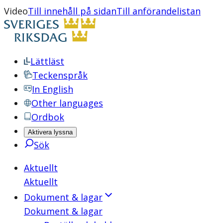
Video
Till innehåll på sidan
Till anförandelistan
Lättläst
Teckenspråk
In English
Other languages
Ordbok
Aktivera lyssna
Sök
Aktuellt
Aktuellt
Dokument & lagar
Dokument & lagar