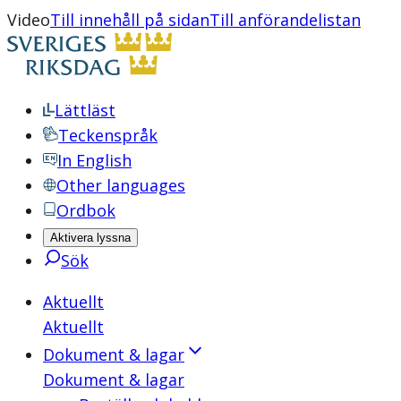
Video
Till innehåll på sidan
Till anförandelistan
Lättläst
Teckenspråk
In English
Other languages
Ordbok
Aktivera lyssna
Sök
Aktuellt
Aktuellt
Dokument & lagar
Dokument & lagar