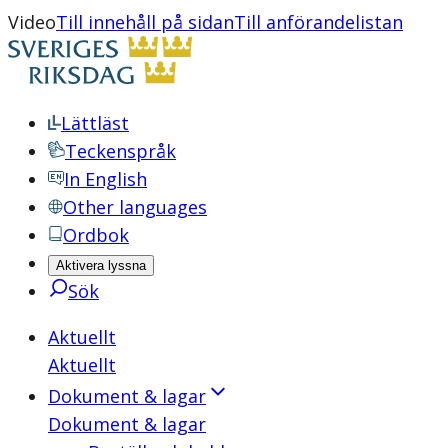
Video
Till innehåll på sidan
Till anförandelistan
Lättläst
Teckenspråk
In English
Other languages
Ordbok
Aktivera lyssna
Sök
Aktuellt
Aktuellt
Dokument & lagar
Dokument & lagar