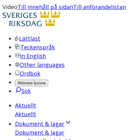
Video
Till innehåll på sidan
Till anförandelistan
Lättläst
Teckenspråk
In English
Other languages
Ordbok
Aktivera lyssna
Sök
Aktuellt
Aktuellt
Dokument & lagar
Dokument & lagar