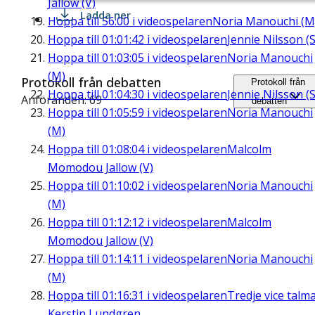
Jallow (V)
Ladda ner
Hoppa till
56:00
i videospelaren
Noria Manouchi (M
Hoppa till
01:01:42
i videospelaren
Jennie Nilsson (S
Hoppa till
01:03:05
i videospelaren
Noria Manouchi
(M)
Protokoll från debatten
Protokoll från
Hoppa till
01:04:30
i videospelaren
Jennie Nilsson (S
Anföranden: 69
debatten
Hoppa till
01:05:59
i videospelaren
Noria Manouchi
(M)
Hoppa till
01:08:04
i videospelaren
Malcolm
Momodou Jallow (V)
Hoppa till
01:10:02
i videospelaren
Noria Manouchi
(M)
Hoppa till
01:12:12
i videospelaren
Malcolm
Momodou Jallow (V)
Hoppa till
01:14:11
i videospelaren
Noria Manouchi
(M)
Hoppa till
01:16:31
i videospelaren
Tredje vice talm
Kerstin Lundgren