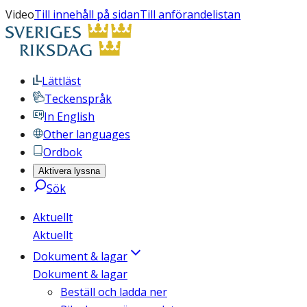
Video
Till innehåll på sidan
Till anförandelistan
Lättläst
Teckenspråk
In English
Other languages
Ordbok
Aktivera lyssna
Sök
Aktuellt
Aktuellt
Dokument & lagar
Dokument & lagar
Beställ och ladda ner