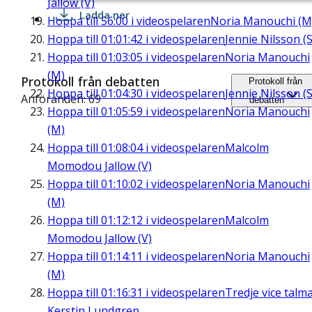
Jallow (V)
Ladda ner
Hoppa till
56:00
i videospelaren
Noria Manouchi (M
Hoppa till
01:01:42
i videospelaren
Jennie Nilsson (S
Hoppa till
01:03:05
i videospelaren
Noria Manouchi
(M)
Protokoll från debatten
Protokoll från
Hoppa till
01:04:30
i videospelaren
Jennie Nilsson (S
Anföranden: 69
debatten
Hoppa till
01:05:59
i videospelaren
Noria Manouchi
(M)
Hoppa till
01:08:04
i videospelaren
Malcolm
Momodou Jallow (V)
Hoppa till
01:10:02
i videospelaren
Noria Manouchi
(M)
Hoppa till
01:12:12
i videospelaren
Malcolm
Momodou Jallow (V)
Hoppa till
01:14:11
i videospelaren
Noria Manouchi
(M)
Hoppa till
01:16:31
i videospelaren
Tredje vice talm
Kerstin Lundgren