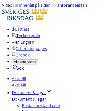
Video
Till innehåll på sidan
Till anförandelistan
Lättläst
Teckenspråk
In English
Other languages
Ordbok
Aktivera lyssna
Sök
Aktuellt
Aktuellt
Dokument & lagar
Dokument & lagar
Beställ och ladda ner