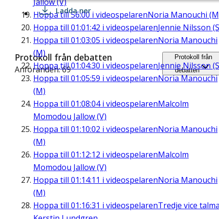
Jallow (V)
Ladda ner
Hoppa till
56:00
i videospelaren
Noria Manouchi (M
Hoppa till
01:01:42
i videospelaren
Jennie Nilsson (S
Hoppa till
01:03:05
i videospelaren
Noria Manouchi
(M)
Protokoll från debatten
Protokoll från
Hoppa till
01:04:30
i videospelaren
Jennie Nilsson (S
Anföranden: 69
debatten
Hoppa till
01:05:59
i videospelaren
Noria Manouchi
(M)
Hoppa till
01:08:04
i videospelaren
Malcolm
Momodou Jallow (V)
Hoppa till
01:10:02
i videospelaren
Noria Manouchi
(M)
Hoppa till
01:12:12
i videospelaren
Malcolm
Momodou Jallow (V)
Hoppa till
01:14:11
i videospelaren
Noria Manouchi
(M)
Hoppa till
01:16:31
i videospelaren
Tredje vice talm
Kerstin Lundgren