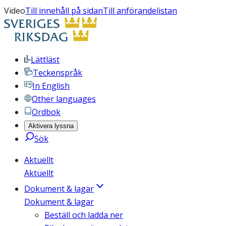
Video
Till innehåll på sidan
Till anförandelistan
Lättläst
Teckenspråk
In English
Other languages
Ordbok
Aktivera lyssna
Sök
Aktuellt
Aktuellt
Dokument & lagar
Dokument & lagar
Beställ och ladda ner