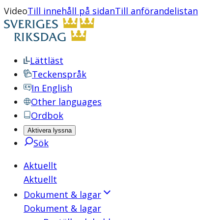
Video
Till innehåll på sidan
Till anförandelistan
Lättläst
Teckenspråk
In English
Other languages
Ordbok
Aktivera lyssna
Sök
Aktuellt
Aktuellt
Dokument & lagar
Dokument & lagar