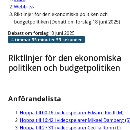
Webb-tv
Riktlinjer för den ekonomiska politiken och
budgetpolitiken (Debatt om förslag 18 juni 2025)
Debatt om förslag
18 juni 2025
4 timmar 55 minuter 55 sekunder
Riktlinjer för den ekonomiska
politiken och budgetpolitiken
Anförandelista
Hoppa till
00:16
i videospelaren
Edward Riedl (M)
Hoppa till
16:42
i videospelaren
Mikael Damberg (S
Hoppa till
27:31
i videospelaren
Cecilia Rönn (L)