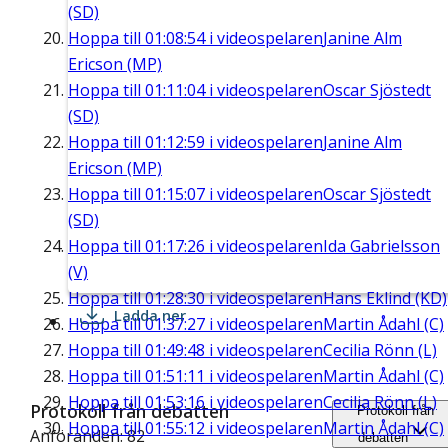
(SD)
Hoppa till
01:08:54
i videospelaren
Janine Alm
Ericson (MP)
Hoppa till
01:11:04
i videospelaren
Oscar Sjöstedt
(SD)
Hoppa till
01:12:59
i videospelaren
Janine Alm
Ericson (MP)
Hoppa till
01:15:07
i videospelaren
Oscar Sjöstedt
(SD)
Hoppa till
01:17:26
i videospelaren
Ida Gabrielsson
(V)
Hoppa till
01:28:30
i videospelaren
Hans Eklind (KD)
Ladda ner
Hoppa till
01:37:27
i videospelaren
Martin Ådahl (C)
Hoppa till
01:49:48
i videospelaren
Cecilia Rönn (L)
Hoppa till
01:51:11
i videospelaren
Martin Ådahl (C)
Hoppa till
01:53:16
i videospelaren
Cecilia Rönn (L)
Protokoll från debatten
Protokoll från
Hoppa till
01:55:12
i videospelaren
Martin Ådahl (C)
Anföranden: 82
debatten