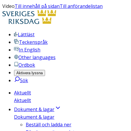
Video
Till innehåll på sidan
Till anförandelistan
Lättläst
Teckenspråk
In English
Other languages
Ordbok
Aktivera lyssna
Sök
Aktuellt
Aktuellt
Dokument & lagar
Dokument & lagar
Beställ och ladda ner