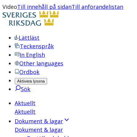
Video
Till innehåll på sidan
Till anförandelistan
Lättläst
Teckenspråk
In English
Other languages
Ordbok
Aktivera lyssna
Sök
Aktuellt
Aktuellt
Dokument & lagar
Dokument & lagar