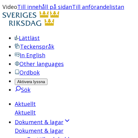
Video
Till innehåll på sidan
Till anförandelistan
Lättläst
Teckenspråk
In English
Other languages
Ordbok
Aktivera lyssna
Sök
Aktuellt
Aktuellt
Dokument & lagar
Dokument & lagar