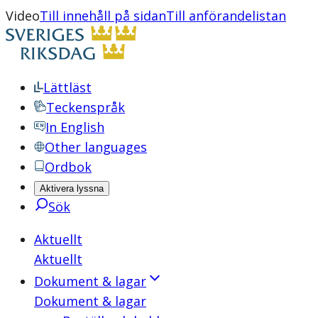
Video
Till innehåll på sidan
Till anförandelistan
Lättläst
Teckenspråk
In English
Other languages
Ordbok
Aktivera lyssna
Sök
Aktuellt
Aktuellt
Dokument & lagar
Dokument & lagar