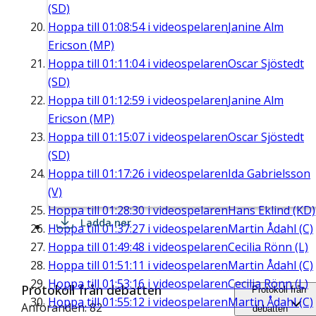
(SD)
Hoppa till
01:08:54
i videospelaren
Janine Alm
Ericson (MP)
Hoppa till
01:11:04
i videospelaren
Oscar Sjöstedt
(SD)
Hoppa till
01:12:59
i videospelaren
Janine Alm
Ericson (MP)
Hoppa till
01:15:07
i videospelaren
Oscar Sjöstedt
(SD)
Hoppa till
01:17:26
i videospelaren
Ida Gabrielsson
(V)
Hoppa till
01:28:30
i videospelaren
Hans Eklind (KD)
Ladda ner
Hoppa till
01:37:27
i videospelaren
Martin Ådahl (C)
Hoppa till
01:49:48
i videospelaren
Cecilia Rönn (L)
Hoppa till
01:51:11
i videospelaren
Martin Ådahl (C)
Hoppa till
01:53:16
i videospelaren
Cecilia Rönn (L)
Protokoll från debatten
Protokoll från
Hoppa till
01:55:12
i videospelaren
Martin Ådahl (C)
Anföranden: 82
debatten