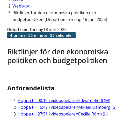
Webb-tv
Riktlinjer för den ekonomiska politiken och
budgetpolitiken (Debatt om förslag 18 juni 2025)
Debatt om förslag
18 juni 2025
4 timmar 55 minuter 55 sekunder
Riktlinjer för den ekonomiska
politiken och budgetpolitiken
Anförandelista
Hoppa till
00:16
i videospelaren
Edward Riedl (M)
Hoppa till
16:42
i videospelaren
Mikael Damberg (S
Hoppa till
27:31
i videospelaren
Cecilia Rönn (L)