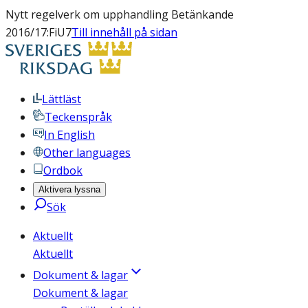
Nytt regelverk om upphandling Betänkande
2016/17:FiU7
Till innehåll på sidan
Lättläst
Teckenspråk
In English
Other languages
Ordbok
Aktivera lyssna
Sök
Aktuellt
Aktuellt
Dokument & lagar
Dokument & lagar