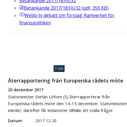
Betänkande 2017/18:FiU32
Betänkande 2017/18:FiU32
(
pdf
,
355
KB
)
Webb-tv
debatt om förslag: Ramverket för
finanspolitiken
1 tim
Återrapportering från Europeiska rådets möte
20 december 2017
Statsminister Stefan Löfven (S) återrapporterar från
Europeiska rådets möte den 14-15 december. Statsminister
inleder, därefter får ledamöter tillfälle att ställa frågor.
Datum
2017-12-20