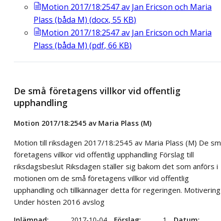
Motion 2017/18:2547 av Jan Ericson och Maria
Plass (båda M)
(
docx
,
55
KB
)
Motion 2017/18:2547 av Jan Ericson och Maria
Plass (båda M)
(
pdf
,
66
KB
)
De små företagens villkor vid offentlig
upphandling
Motion 2017/18:2545 av Maria Plass (M)
Motion till riksdagen 2017/18:2545 av Maria Plass (M) De s
företagens villkor vid offentlig upphandling Förslag till
riksdagsbeslut Riksdagen ställer sig bakom det som anförs i
motionen om de små företagens villkor vid offentlig
upphandling och tillkännager detta för regeringen. Motivering
Under hösten 2016 avslog
Inlämnad
2017-10-04
Förslag
1
Datum