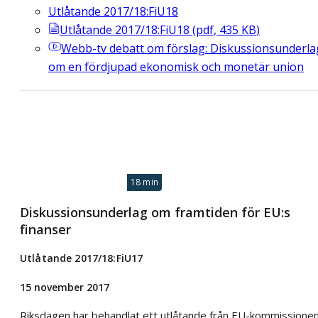
Utlåtande 2017/18:FiU18
Utlåtande 2017/18:FiU18
(
pdf
,
435
KB
)
Webb-tv
debatt om förslag: Diskussionsunderla
om en fördjupad ekonomisk och monetär union
18 min
Diskussionsunderlag om framtiden för EU:s
finanser
Utlåtande 2017/18:FiU17
15 november 2017
Riksdagen har behandlat ett utlåtande från EU-kommissione