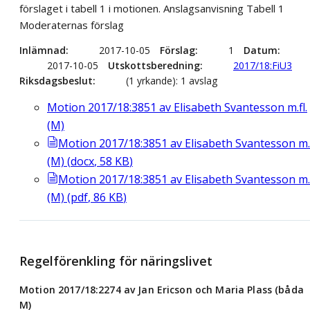
förslaget i tabell 1 i motionen. Anslagsanvisning Tabell 1
Moderaternas förslag
Inlämnad
2017-10-05
Förslag
1
Datum
2017-10-05
Utskottsberedning
2017/18:FiU3
Riksdagsbeslut
(1 yrkande): 1 avslag
Motion 2017/18:3851 av Elisabeth Svantesson m.fl.
(M)
Motion 2017/18:3851 av Elisabeth Svantesson m.f
(M)
(
docx
,
58
KB
)
Motion 2017/18:3851 av Elisabeth Svantesson m.f
(M)
(
pdf
,
86
KB
)
Regelförenkling för näringslivet
Motion 2017/18:2274 av Jan Ericson och Maria Plass (båda
M)