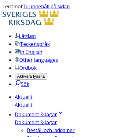
Ledamot
Till innehåll på sidan
Lättläst
Teckenspråk
In English
Other languages
Ordbok
Aktivera lyssna
Sök
Aktuellt
Aktuellt
Dokument & lagar
Dokument & lagar
Beställ och ladda ner