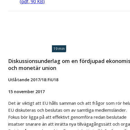
(
pdf
,
90
KB
)
19 min
Diskussionsunderlag om en fördjupad ekonomi
och monetär union
Utlåtande 2017/18:FiU18
15 november 2017
Det är viktigt att EU hålls samman och att frågor som rör hel
EU diskuteras och beslutas om av samtliga medlemsländer.
Fokus bör ligga på att effektivt genomföra redan beslutade
insatser snarare än att inrätta nya tillvägagångssätt och orga