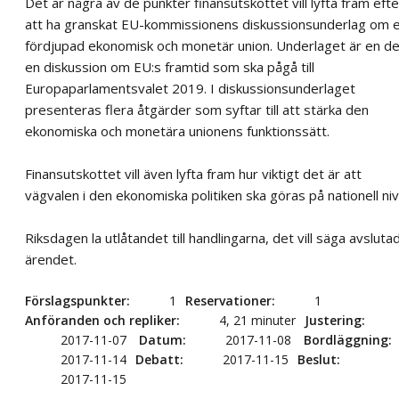
Det är några av de punkter finansutskottet vill lyfta fram efte
att ha granskat EU-kommissionens diskussionsunderlag om 
fördjupad ekonomisk och monetär union. Underlaget är en del
en diskussion om EU:s framtid som ska pågå till
Europaparlamentsvalet 2019. I diskussionsunderlaget
presenteras flera åtgärder som syftar till att stärka den
ekonomiska och monetära unionens funktionssätt.
Finansutskottet vill även lyfta fram hur viktigt det är att
vägvalen i den ekonomiska politiken ska göras på nationell niv
Riksdagen la utlåtandet till handlingarna, det vill säga avsluta
ärendet.
Förslagspunkter
1
Reservationer
1
Anföranden och repliker
4, 21 minuter
Justering
2017-11-07
Datum
2017-11-08
Bordläggning
2017-11-14
Debatt
2017-11-15
Beslut
2017-11-15