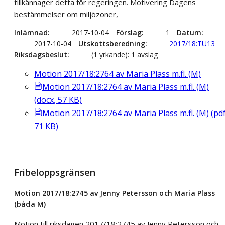
tillkännager detta för regeringen. Motivering Dagens
bestämmelser om miljözoner,
Inlämnad
2017-10-04
Förslag
1
Datum
2017-10-04
Utskottsberedning
2017/18:TU13
Riksdagsbeslut
(1 yrkande): 1 avslag
Motion 2017/18:2764 av Maria Plass m.fl. (M)
Motion 2017/18:2764 av Maria Plass m.fl. (M)
(
docx
,
57
KB
)
Motion 2017/18:2764 av Maria Plass m.fl. (M)
(
pd
71
KB
)
Fribeloppsgränsen
Motion 2017/18:2745 av Jenny Petersson och Maria Plass
(båda M)
Motion till riksdagen 2017/18:2745 av Jenny Petersson och