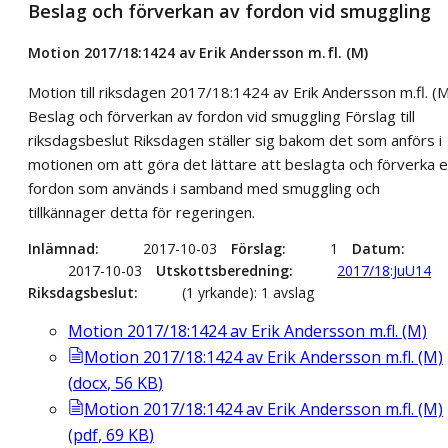
Beslag och förverkan av fordon vid smuggling
Motion 2017/18:1424 av Erik Andersson m.fl. (M)
Motion till riksdagen 2017/18:1424 av Erik Andersson m.fl. (
Beslag och förverkan av fordon vid smuggling Förslag till
riksdagsbeslut Riksdagen ställer sig bakom det som anförs i
motionen om att göra det lättare att beslagta och förverka e
fordon som används i samband med smuggling och
tillkännager detta för regeringen.
Inlämnad
2017-10-03
Förslag
1
Datum
2017-10-03
Utskottsberedning
2017/18:JuU14
Riksdagsbeslut
(1 yrkande): 1 avslag
Motion 2017/18:1424 av Erik Andersson m.fl. (M)
Motion 2017/18:1424 av Erik Andersson m.fl. (M)
(
docx
,
56
KB
)
Motion 2017/18:1424 av Erik Andersson m.fl. (M)
(
pdf
,
69
KB
)