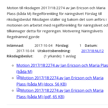
Motion till riksdagen 2017/18:2274 av Jan Ericson och Maria
Plass (båda M) Regelförenkling för näringslivet Förslag till
riksdagsbeslut Riksdagen ställer sig bakom det som anförs i
motionen om arbetet med regelförenkling för näringslivet oc
tillkännager detta för regeringen. Motivering Näringslivets
Regelnämnd gjorde
Inlämnad
2017-10-04
Förslag
1
Datum
2017-10-04
Utskottsberedning
2017/18:NU12
Riksdagsbeslut
(1 yrkande): 1 avslag
Motion 2017/18:2274 av Jan Ericson och Maria Pla
(båda M)
Motion 2017/18:2274 av Jan Ericson och Maria
Plass (båda M)
(
docx
,
56
KB
)
Motion 2017/18:2274 av Jan Ericson och Maria
Plass (båda M)
(
pdf
,
65
KB
)