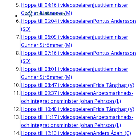
Hoppa till
04:16
i videospelaren
Justitieminister
Gunnar Strömmer (M)
Dela/Bädda in
Hoppa till
05:04
i videospelaren
Pontus Andersson
(SD)
Hoppa till
06:05
i videospelaren
Justitieminister
Gunnar Strömmer (M)
Hoppa till
07:16
i videospelaren
Pontus Andersson
(SD)
Hoppa till
08:01
i videospelaren
Justitieminister
Gunnar Strömmer (M)
Hoppa till
08:47
i videospelaren
Frida Tånghag (V)
Hoppa till
09:37
i videospelaren
Arbetsmarknads-
och integrationsminister Johan Pehrson (L)
Hoppa till
10:40
i videospelaren
Frida Tånghag (V)
Hoppa till
11:17
i videospelaren
Arbetsmarknads-
och integrationsminister Johan Pehrson (L)
Hoppa till
12:13
i videospelaren
Anders Ådahl (C)