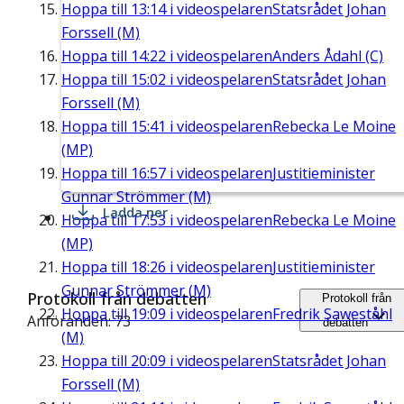
Hoppa till
13:14
i videospelaren
Statsrådet Johan
Forssell (M)
Hoppa till
14:22
i videospelaren
Anders Ådahl (C)
Hoppa till
15:02
i videospelaren
Statsrådet Johan
Forssell (M)
Hoppa till
15:41
i videospelaren
Rebecka Le Moine
(MP)
Hoppa till
16:57
i videospelaren
Justitieminister
Gunnar Strömmer (M)
Ladda ner
Hoppa till
17:53
i videospelaren
Rebecka Le Moine
(MP)
Hoppa till
18:26
i videospelaren
Justitieminister
Gunnar Strömmer (M)
Protokoll från debatten
Protokoll från
Hoppa till
19:09
i videospelaren
Fredrik Saweståhl
Anföranden: 73
debatten
(M)
Hoppa till
20:09
i videospelaren
Statsrådet Johan
Forssell (M)