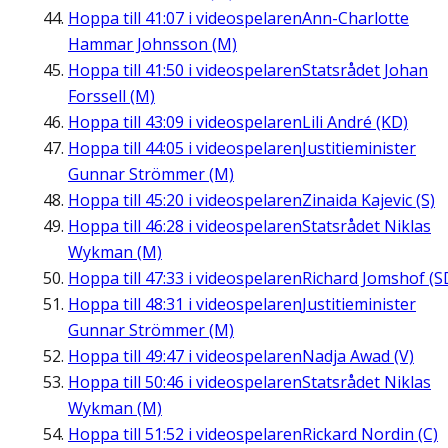
Hoppa till
41:07
i videospelaren
Ann-Charlotte
Hammar Johnsson (M)
Hoppa till
41:50
i videospelaren
Statsrådet Johan
Forssell (M)
Hoppa till
43:09
i videospelaren
Lili André (KD)
Hoppa till
44:05
i videospelaren
Justitieminister
Gunnar Strömmer (M)
Hoppa till
45:20
i videospelaren
Zinaida Kajevic (S)
Hoppa till
46:28
i videospelaren
Statsrådet Niklas
Wykman (M)
Hoppa till
47:33
i videospelaren
Richard Jomshof (S
Hoppa till
48:31
i videospelaren
Justitieminister
Gunnar Strömmer (M)
Hoppa till
49:47
i videospelaren
Nadja Awad (V)
Hoppa till
50:46
i videospelaren
Statsrådet Niklas
Wykman (M)
Hoppa till
51:52
i videospelaren
Rickard Nordin (C)