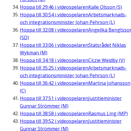
Hoppa till
29:46
i videospelaren
Kalle Olsson (S)
Hoppa till
30:54
i videospelaren
Arbetsmarknads-
och integrationsminister Johan Pehrson (L)
Hoppa till
32:08
i videospelaren
Angelika Bengtsso
(SD)
Hoppa till
33:06
i videospelaren
Statsrådet Niklas
Wykman (M)
Hoppa till
34:18
i videospelaren
Ciczie Weidby (V)
Hoppa till
35:25
i videospelaren
Arbetsmarknads-
och integrationsminister Johan Pehrson (L)
Hoppa till
36:42
i videospelaren
Martina Johansson
(C)
Hoppa till
37:51
i videospelaren
Justitieminister
Gunnar Strömmer (M)
Hoppa till
38:58
i videospelaren
Rasmus Ling (MP)
Hoppa till
39:52
i videospelaren
Justitieminister
Gunnar Strömmer (M)