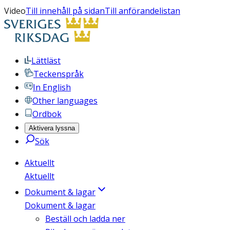
Video
Till innehåll på sidan
Till anförandelistan
Lättläst
Teckenspråk
In English
Other languages
Ordbok
Aktivera lyssna
Sök
Aktuellt
Aktuellt
Dokument & lagar
Dokument & lagar
Beställ och ladda ner