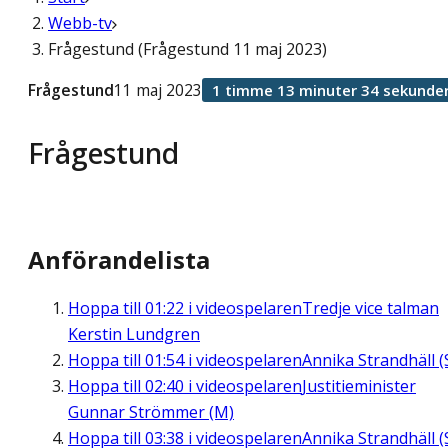
Webb-tv
Frågestund (Frågestund 11 maj 2023)
Frågestund
11 maj 2023
1 timme 13 minuter 34 sekunde
Frågestund
Anförandelista
Hoppa till
01:22
i videospelaren
Tredje vice talman
Kerstin Lundgren
Hoppa till
01:54
i videospelaren
Annika Strandhäll (
Hoppa till
02:40
i videospelaren
Justitieminister
Gunnar Strömmer (M)
Hoppa till
03:38
i videospelaren
Annika Strandhäll (