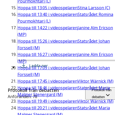
Pourmokhtari (L)
Hoppa till
13:05
i videospelaren
Stina Larsson (C)
Hoppa till
13:40
i videospelaren
Statsrådet Romina
Pourmokhtari (L)
Hoppa till
14:22
i videospelaren
Janine Alm Ericson
(MP)
Hoppa till
15:26
i videospelaren
Statsrådet Johan
Forssell (M)
Hoppa till
16:27
i videospelaren
Janine Alm Ericson
(MP)
Ladda ner
Hoppa till
17:09
i videospelaren
Statsrådet Johan
Forssell (M)
Hoppa till
17:45
i videospelaren
Viktor Wärnick (M)
Hoppa till
18:46
i videospelaren
Statsrådet Maria
Protokoll från debatten
Protokoll från
Malmer Stenergard (M)
Anföranden: 78
debatten
Hoppa till
19:49
i videospelaren
Viktor Wärnick (M)
Hoppa till
20:21
i videospelaren
Statsrådet Maria
Malmer Stenergard (M)