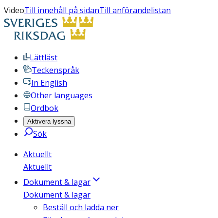
Video
Till innehåll på sidan
Till anförandelistan
Lättläst
Teckenspråk
In English
Other languages
Ordbok
Aktivera lyssna
Sök
Aktuellt
Aktuellt
Dokument & lagar
Dokument & lagar
Beställ och ladda ner