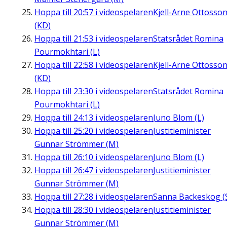
Hoppa till
20:57
i videospelaren
Kjell-Arne Ottosso
(KD)
Hoppa till
21:53
i videospelaren
Statsrådet Romina
Pourmokhtari (L)
Hoppa till
22:58
i videospelaren
Kjell-Arne Ottosso
(KD)
Hoppa till
23:30
i videospelaren
Statsrådet Romina
Pourmokhtari (L)
Hoppa till
24:13
i videospelaren
Juno Blom (L)
Hoppa till
25:20
i videospelaren
Justitieminister
Gunnar Strömmer (M)
Hoppa till
26:10
i videospelaren
Juno Blom (L)
Hoppa till
26:47
i videospelaren
Justitieminister
Gunnar Strömmer (M)
Hoppa till
27:28
i videospelaren
Sanna Backeskog (
Hoppa till
28:30
i videospelaren
Justitieminister
Gunnar Strömmer (M)