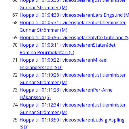
Hoppa till
01:03:33
i videospelaren
Justitieminister
Gunnar Strömmer (M)
Hoppa till
01:04:38
i videospelaren
Lars Engsund (M
Hoppa till
01:05:31
i videospelaren
Justitieminister
Gunnar Strömmer (M)
Hoppa till
01:06:56
i videospelaren
Jytte Guteland (S
Hoppa till
01:08:11
i videospelaren
Statsrådet
Romina Pourmokhtari (L)
Hoppa till
01:09:22
i videospelaren
Mikael
Eskilandersson (SD)
Hoppa till
01:10:26
i videospelaren
Justitieminister
Gunnar Strömmer (M)
Hoppa till
01:11:28
i videospelaren
Per-Arne
Håkansson (S)
Hoppa till
01:12:34
i videospelaren
Justitieminister
Gunnar Strömmer (M)
Hoppa till
01:13:50
i videospelaren
Ludvig Aspling
(SD)