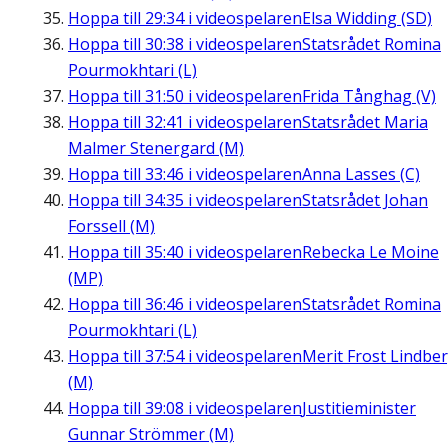
Hoppa till
29:34
i videospelaren
Elsa Widding (SD)
Hoppa till
30:38
i videospelaren
Statsrådet Romina
Pourmokhtari (L)
Hoppa till
31:50
i videospelaren
Frida Tånghag (V)
Hoppa till
32:41
i videospelaren
Statsrådet Maria
Malmer Stenergard (M)
Hoppa till
33:46
i videospelaren
Anna Lasses (C)
Hoppa till
34:35
i videospelaren
Statsrådet Johan
Forssell (M)
Hoppa till
35:40
i videospelaren
Rebecka Le Moine
(MP)
Hoppa till
36:46
i videospelaren
Statsrådet Romina
Pourmokhtari (L)
Hoppa till
37:54
i videospelaren
Merit Frost Lindbe
(M)
Hoppa till
39:08
i videospelaren
Justitieminister
Gunnar Strömmer (M)