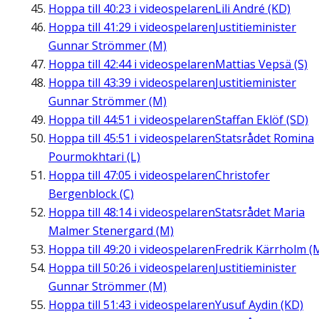
Hoppa till
40:23
i videospelaren
Lili André (KD)
Hoppa till
41:29
i videospelaren
Justitieminister
Gunnar Strömmer (M)
Hoppa till
42:44
i videospelaren
Mattias Vepsä (S)
Hoppa till
43:39
i videospelaren
Justitieminister
Gunnar Strömmer (M)
Hoppa till
44:51
i videospelaren
Staffan Eklöf (SD)
Hoppa till
45:51
i videospelaren
Statsrådet Romina
Pourmokhtari (L)
Hoppa till
47:05
i videospelaren
Christofer
Bergenblock (C)
Hoppa till
48:14
i videospelaren
Statsrådet Maria
Malmer Stenergard (M)
Hoppa till
49:20
i videospelaren
Fredrik Kärrholm (
Hoppa till
50:26
i videospelaren
Justitieminister
Gunnar Strömmer (M)
Hoppa till
51:43
i videospelaren
Yusuf Aydin (KD)