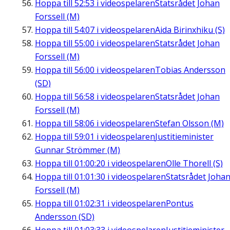
Hoppa till
52:53
i videospelaren
Statsrådet Johan
Forssell (M)
Hoppa till
54:07
i videospelaren
Aida Birinxhiku (S)
Hoppa till
55:00
i videospelaren
Statsrådet Johan
Forssell (M)
Hoppa till
56:00
i videospelaren
Tobias Andersson
(SD)
Hoppa till
56:58
i videospelaren
Statsrådet Johan
Forssell (M)
Hoppa till
58:06
i videospelaren
Stefan Olsson (M)
Hoppa till
59:01
i videospelaren
Justitieminister
Gunnar Strömmer (M)
Hoppa till
01:00:20
i videospelaren
Olle Thorell (S)
Hoppa till
01:01:30
i videospelaren
Statsrådet Joha
Forssell (M)
Hoppa till
01:02:31
i videospelaren
Pontus
Andersson (SD)