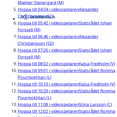
Malmer Stenergard (M)
Hoppa till
04:34
i videospelaren
Alexander
Christiansson (SD)
Dela/Bädda in
Hoppa till
05:42
i videospelaren
Statsrådet Johan
Forssell (M)
Hoppa till
06:46
i videospelaren
Alexander
Christiansson (SD)
Hoppa till
07:26
i videospelaren
Statsrådet Johan
Forssell (M)
Hoppa till
08:02
i videospelaren
Kajsa Fredholm (V)
Hoppa till
09:01
i videospelaren
Statsrådet Romina
Pourmokhtari (L)
Hoppa till
10:10
i videospelaren
Kajsa Fredholm (V)
Hoppa till
10:29
i videospelaren
Statsrådet Romina
Pourmokhtari (L)
Hoppa till
11:08
i videospelaren
Stina Larsson (C)
Hoppa till
12:02
i videospelaren
Statsrådet Romina