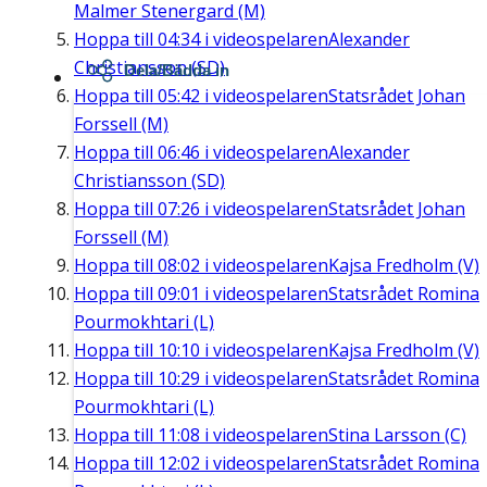
Malmer Stenergard (M)
Hoppa till
04:34
i videospelaren
Alexander
Christiansson (SD)
Dela/Bädda in
Hoppa till
05:42
i videospelaren
Statsrådet Johan
Forssell (M)
Hoppa till
06:46
i videospelaren
Alexander
Christiansson (SD)
Hoppa till
07:26
i videospelaren
Statsrådet Johan
Forssell (M)
Hoppa till
08:02
i videospelaren
Kajsa Fredholm (V)
Hoppa till
09:01
i videospelaren
Statsrådet Romina
Pourmokhtari (L)
Hoppa till
10:10
i videospelaren
Kajsa Fredholm (V)
Hoppa till
10:29
i videospelaren
Statsrådet Romina
Pourmokhtari (L)
Hoppa till
11:08
i videospelaren
Stina Larsson (C)
Hoppa till
12:02
i videospelaren
Statsrådet Romina