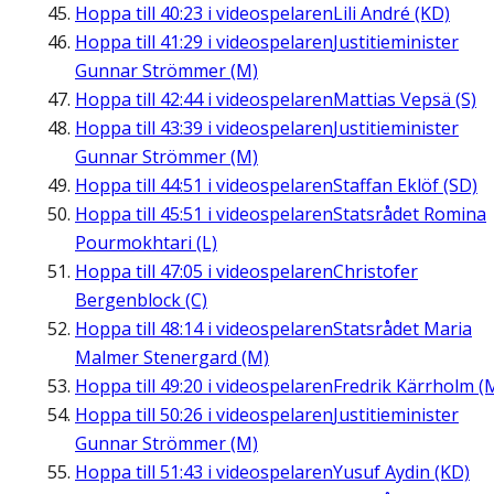
Hoppa till
40:23
i videospelaren
Lili André (KD)
Hoppa till
41:29
i videospelaren
Justitieminister
Gunnar Strömmer (M)
Hoppa till
42:44
i videospelaren
Mattias Vepsä (S)
Hoppa till
43:39
i videospelaren
Justitieminister
Gunnar Strömmer (M)
Hoppa till
44:51
i videospelaren
Staffan Eklöf (SD)
Hoppa till
45:51
i videospelaren
Statsrådet Romina
Pourmokhtari (L)
Hoppa till
47:05
i videospelaren
Christofer
Bergenblock (C)
Hoppa till
48:14
i videospelaren
Statsrådet Maria
Malmer Stenergard (M)
Hoppa till
49:20
i videospelaren
Fredrik Kärrholm (
Hoppa till
50:26
i videospelaren
Justitieminister
Gunnar Strömmer (M)
Hoppa till
51:43
i videospelaren
Yusuf Aydin (KD)