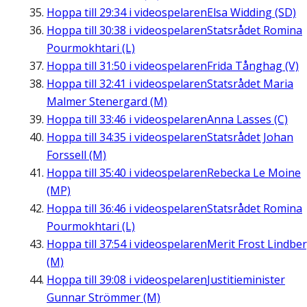
Hoppa till
29:34
i videospelaren
Elsa Widding (SD)
Hoppa till
30:38
i videospelaren
Statsrådet Romina
Pourmokhtari (L)
Hoppa till
31:50
i videospelaren
Frida Tånghag (V)
Hoppa till
32:41
i videospelaren
Statsrådet Maria
Malmer Stenergard (M)
Hoppa till
33:46
i videospelaren
Anna Lasses (C)
Hoppa till
34:35
i videospelaren
Statsrådet Johan
Forssell (M)
Hoppa till
35:40
i videospelaren
Rebecka Le Moine
(MP)
Hoppa till
36:46
i videospelaren
Statsrådet Romina
Pourmokhtari (L)
Hoppa till
37:54
i videospelaren
Merit Frost Lindbe
(M)
Hoppa till
39:08
i videospelaren
Justitieminister
Gunnar Strömmer (M)