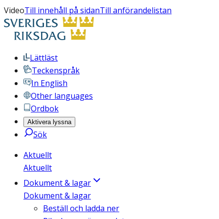
Video
Till innehåll på sidan
Till anförandelistan
Lättläst
Teckenspråk
In English
Other languages
Ordbok
Aktivera lyssna
Sök
Aktuellt
Aktuellt
Dokument & lagar
Dokument & lagar
Beställ och ladda ner