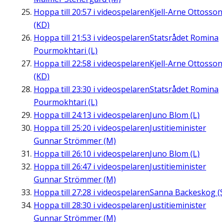
Hoppa till
20:57
i videospelaren
Kjell-Arne Ottosso
(KD)
Hoppa till
21:53
i videospelaren
Statsrådet Romina
Pourmokhtari (L)
Hoppa till
22:58
i videospelaren
Kjell-Arne Ottosso
(KD)
Hoppa till
23:30
i videospelaren
Statsrådet Romina
Pourmokhtari (L)
Hoppa till
24:13
i videospelaren
Juno Blom (L)
Hoppa till
25:20
i videospelaren
Justitieminister
Gunnar Strömmer (M)
Hoppa till
26:10
i videospelaren
Juno Blom (L)
Hoppa till
26:47
i videospelaren
Justitieminister
Gunnar Strömmer (M)
Hoppa till
27:28
i videospelaren
Sanna Backeskog (
Hoppa till
28:30
i videospelaren
Justitieminister
Gunnar Strömmer (M)