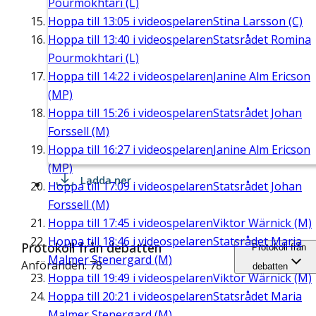
Pourmokhtari (L)
Hoppa till
13:05
i videospelaren
Stina Larsson (C)
Hoppa till
13:40
i videospelaren
Statsrådet Romina
Pourmokhtari (L)
Hoppa till
14:22
i videospelaren
Janine Alm Ericson
(MP)
Hoppa till
15:26
i videospelaren
Statsrådet Johan
Forssell (M)
Hoppa till
16:27
i videospelaren
Janine Alm Ericson
(MP)
Ladda ner
Hoppa till
17:09
i videospelaren
Statsrådet Johan
Forssell (M)
Hoppa till
17:45
i videospelaren
Viktor Wärnick (M)
Hoppa till
18:46
i videospelaren
Statsrådet Maria
Protokoll från debatten
Protokoll från
Malmer Stenergard (M)
Anföranden: 78
debatten
Hoppa till
19:49
i videospelaren
Viktor Wärnick (M)
Hoppa till
20:21
i videospelaren
Statsrådet Maria
Malmer Stenergard (M)