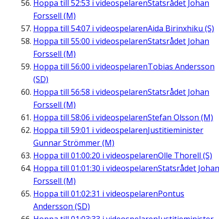
Hoppa till
52:53
i videospelaren
Statsrådet Johan
Forssell (M)
Hoppa till
54:07
i videospelaren
Aida Birinxhiku (S)
Hoppa till
55:00
i videospelaren
Statsrådet Johan
Forssell (M)
Hoppa till
56:00
i videospelaren
Tobias Andersson
(SD)
Hoppa till
56:58
i videospelaren
Statsrådet Johan
Forssell (M)
Hoppa till
58:06
i videospelaren
Stefan Olsson (M)
Hoppa till
59:01
i videospelaren
Justitieminister
Gunnar Strömmer (M)
Hoppa till
01:00:20
i videospelaren
Olle Thorell (S)
Hoppa till
01:01:30
i videospelaren
Statsrådet Joha
Forssell (M)
Hoppa till
01:02:31
i videospelaren
Pontus
Andersson (SD)