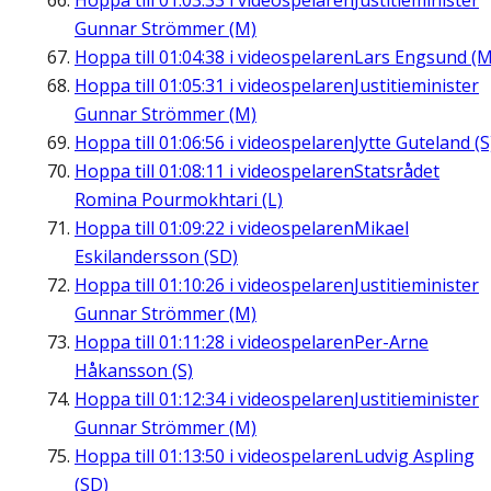
Hoppa till
01:03:33
i videospelaren
Justitieminister
Gunnar Strömmer (M)
Hoppa till
01:04:38
i videospelaren
Lars Engsund (M
Hoppa till
01:05:31
i videospelaren
Justitieminister
Gunnar Strömmer (M)
Hoppa till
01:06:56
i videospelaren
Jytte Guteland (S
Hoppa till
01:08:11
i videospelaren
Statsrådet
Romina Pourmokhtari (L)
Hoppa till
01:09:22
i videospelaren
Mikael
Eskilandersson (SD)
Hoppa till
01:10:26
i videospelaren
Justitieminister
Gunnar Strömmer (M)
Hoppa till
01:11:28
i videospelaren
Per-Arne
Håkansson (S)
Hoppa till
01:12:34
i videospelaren
Justitieminister
Gunnar Strömmer (M)
Hoppa till
01:13:50
i videospelaren
Ludvig Aspling
(SD)