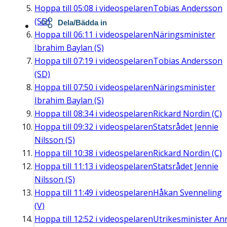
Hoppa till
05:08
i videospelaren
Tobias Andersson
(SD)
Dela/Bädda in
Hoppa till
06:11
i videospelaren
Näringsminister
Ibrahim Baylan (S)
Hoppa till
07:19
i videospelaren
Tobias Andersson
(SD)
Hoppa till
07:50
i videospelaren
Näringsminister
Ibrahim Baylan (S)
Hoppa till
08:34
i videospelaren
Rickard Nordin (C)
Hoppa till
09:32
i videospelaren
Statsrådet Jennie
Nilsson (S)
Hoppa till
10:38
i videospelaren
Rickard Nordin (C)
Hoppa till
11:13
i videospelaren
Statsrådet Jennie
Nilsson (S)
Hoppa till
11:49
i videospelaren
Håkan Svenneling
(V)
Hoppa till
12:52
i videospelaren
Utrikesminister An