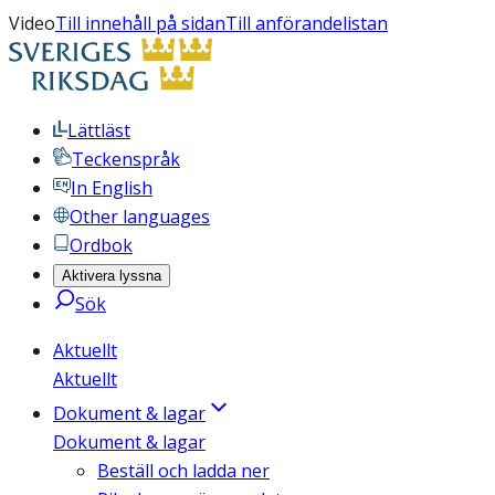
Video
Till innehåll på sidan
Till anförandelistan
Lättläst
Teckenspråk
In English
Other languages
Ordbok
Aktivera lyssna
Sök
Aktuellt
Aktuellt
Dokument & lagar
Dokument & lagar
Beställ och ladda ner