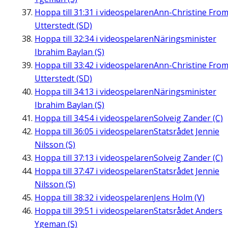
Hoppa till
31:31
i videospelaren
Ann-Christine Fro
Utterstedt (SD)
Hoppa till
32:34
i videospelaren
Näringsminister
Ibrahim Baylan (S)
Hoppa till
33:42
i videospelaren
Ann-Christine Fro
Utterstedt (SD)
Hoppa till
34:13
i videospelaren
Näringsminister
Ibrahim Baylan (S)
Hoppa till
34:54
i videospelaren
Solveig Zander (C)
Hoppa till
36:05
i videospelaren
Statsrådet Jennie
Nilsson (S)
Hoppa till
37:13
i videospelaren
Solveig Zander (C)
Hoppa till
37:47
i videospelaren
Statsrådet Jennie
Nilsson (S)
Hoppa till
38:32
i videospelaren
Jens Holm (V)
Hoppa till
39:51
i videospelaren
Statsrådet Anders
Ygeman (S)