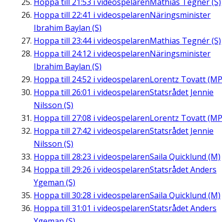
Hoppa till
21:53
i videospelaren
Mathias Tegnér (S)
Hoppa till
22:41
i videospelaren
Näringsminister
Ibrahim Baylan (S)
Hoppa till
23:44
i videospelaren
Mathias Tegnér (S)
Hoppa till
24:12
i videospelaren
Näringsminister
Ibrahim Baylan (S)
Hoppa till
24:52
i videospelaren
Lorentz Tovatt (MP
Hoppa till
26:01
i videospelaren
Statsrådet Jennie
Nilsson (S)
Hoppa till
27:08
i videospelaren
Lorentz Tovatt (MP
Hoppa till
27:42
i videospelaren
Statsrådet Jennie
Nilsson (S)
Hoppa till
28:23
i videospelaren
Saila Quicklund (M)
Hoppa till
29:26
i videospelaren
Statsrådet Anders
Ygeman (S)
Hoppa till
30:28
i videospelaren
Saila Quicklund (M)
Hoppa till
31:01
i videospelaren
Statsrådet Anders
Ygeman (S)