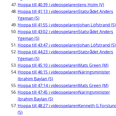
Hoppa till
40:39
i videospelaren
Jens Holm (V)
Hoppa till
41:13
i videospelaren
Statsrådet Anders
Ygeman (S)
Hoppa till
41:55
i videospelaren
Johan Löfstrand (S)
Hoppa till
43:02
i videospelaren
Statsrådet Anders
Ygeman (S)
Hoppa till
43:47
i videospelaren
Johan Löfstrand (S)
Hoppa till
44:23
i videospelaren
Statsrådet Anders
Ygeman (S)
Hoppa till
45:10
i videospelaren
Mats Green (M)
Hoppa till
46:15
i videospelaren
Näringsminister
Ibrahim Baylan (S)
Hoppa till
47:14
i videospelaren
Mats Green (M)
Hoppa till
47:45
i videospelaren
Näringsminister
Ibrahim Baylan (S)
Hoppa till
48:27
i videospelaren
Kenneth G Forslun
(S)