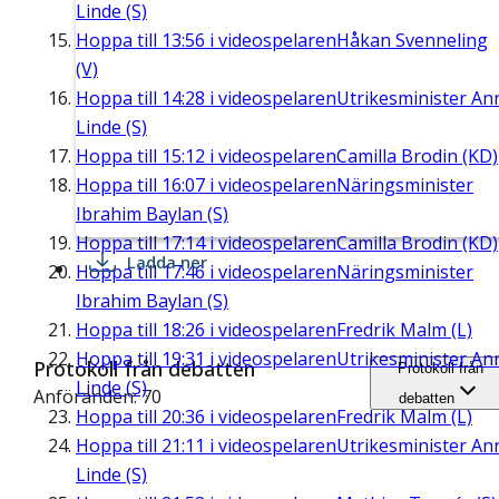
Linde (S)
Hoppa till
13:56
i videospelaren
Håkan Svenneling
(V)
Hoppa till
14:28
i videospelaren
Utrikesminister An
Linde (S)
Hoppa till
15:12
i videospelaren
Camilla Brodin (KD)
Hoppa till
16:07
i videospelaren
Näringsminister
Ibrahim Baylan (S)
Hoppa till
17:14
i videospelaren
Camilla Brodin (KD)
Ladda ner
Hoppa till
17:46
i videospelaren
Näringsminister
Ibrahim Baylan (S)
Hoppa till
18:26
i videospelaren
Fredrik Malm (L)
Hoppa till
19:31
i videospelaren
Utrikesminister An
Protokoll från debatten
Protokoll från
Linde (S)
Anföranden: 70
debatten
Hoppa till
20:36
i videospelaren
Fredrik Malm (L)
Hoppa till
21:11
i videospelaren
Utrikesminister An
Linde (S)