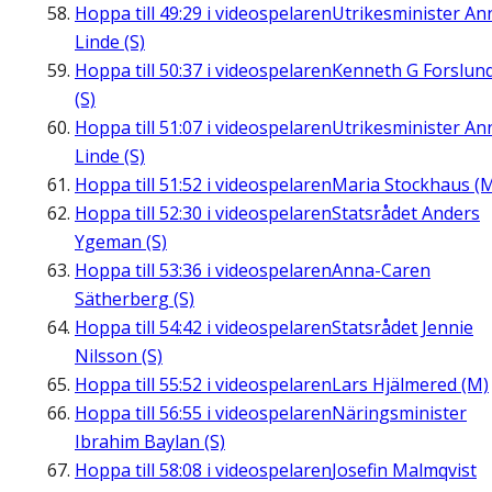
Hoppa till
49:29
i videospelaren
Utrikesminister An
Linde (S)
Hoppa till
50:37
i videospelaren
Kenneth G Forslun
(S)
Hoppa till
51:07
i videospelaren
Utrikesminister An
Linde (S)
Hoppa till
51:52
i videospelaren
Maria Stockhaus (
Hoppa till
52:30
i videospelaren
Statsrådet Anders
Ygeman (S)
Hoppa till
53:36
i videospelaren
Anna-Caren
Sätherberg (S)
Hoppa till
54:42
i videospelaren
Statsrådet Jennie
Nilsson (S)
Hoppa till
55:52
i videospelaren
Lars Hjälmered (M)
Hoppa till
56:55
i videospelaren
Näringsminister
Ibrahim Baylan (S)
Hoppa till
58:08
i videospelaren
Josefin Malmqvist