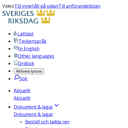
Video
Till innehåll på sidan
Till anförandelistan
Lättläst
Teckenspråk
In English
Other languages
Ordbok
Aktivera lyssna
Sök
Aktuellt
Aktuellt
Dokument & lagar
Dokument & lagar
Beställ och ladda ner