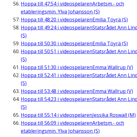
Hoppa till
47:54
i videospelaren
Arbetsm.- och
etableringsmin. Ylva Johansson (S)
Hoppa till
48:20
i videospelaren
Emilia Töyrä (S)
Hoppa till
49:24
i videospelaren
Statsrådet Ann Lin
(S)
Hoppa till
50:30
i videospelaren
Emilia Töyrä (S)
Hoppa till
50:51
i videospelaren
Statsrådet Ann Lin
(S)
Hoppa till
51:30
i videospelaren
Emma Wallrup (V)
Hoppa till
52:41
i videospelaren
Statsrådet Ann Lin
(S)
Hoppa till
53:48
i videospelaren
Emma Wallrup (V)
Hoppa till
54:23
i videospelaren
Statsrådet Ann Lin
(S)
Hoppa till
55:14
i videospelaren
Jessika Roswall (M)
Hoppa till
56:09
i videospelaren
Arbetsm.- och
etableringsmin. Ylva Johansson (S)