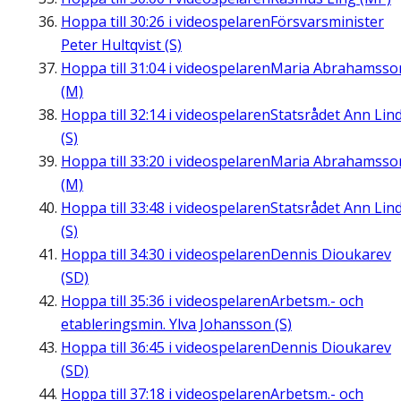
Hoppa till
30:26
i videospelaren
Försvarsminister
Peter Hultqvist (S)
Hoppa till
31:04
i videospelaren
Maria Abrahamsso
(M)
Hoppa till
32:14
i videospelaren
Statsrådet Ann Lin
(S)
Hoppa till
33:20
i videospelaren
Maria Abrahamsso
(M)
Hoppa till
33:48
i videospelaren
Statsrådet Ann Lin
(S)
Hoppa till
34:30
i videospelaren
Dennis Dioukarev
(SD)
Hoppa till
35:36
i videospelaren
Arbetsm.- och
etableringsmin. Ylva Johansson (S)
Hoppa till
36:45
i videospelaren
Dennis Dioukarev
(SD)
Hoppa till
37:18
i videospelaren
Arbetsm.- och