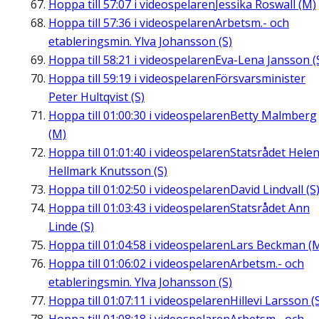
Hoppa till
57:07
i videospelaren
Jessika Roswall (M)
Hoppa till
57:36
i videospelaren
Arbetsm.- och
etableringsmin. Ylva Johansson (S)
Hoppa till
58:21
i videospelaren
Eva-Lena Jansson (
Hoppa till
59:19
i videospelaren
Försvarsminister
Peter Hultqvist (S)
Hoppa till
01:00:30
i videospelaren
Betty Malmberg
(M)
Hoppa till
01:01:40
i videospelaren
Statsrådet Hele
Hellmark Knutsson (S)
Hoppa till
01:02:50
i videospelaren
David Lindvall (S
Hoppa till
01:03:43
i videospelaren
Statsrådet Ann
Linde (S)
Hoppa till
01:04:58
i videospelaren
Lars Beckman (
Hoppa till
01:06:02
i videospelaren
Arbetsm.- och
etableringsmin. Ylva Johansson (S)
Hoppa till
01:07:11
i videospelaren
Hillevi Larsson (