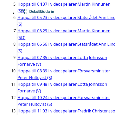
Hoppa till
04:37
i videospelaren
Martin Kinnunen
(SD)
Dela/Bädda in
Hoppa till
05:23
i videospelaren
Statsrådet Ann Lin
(S)
Hoppa till
06:29
i videospelaren
Martin Kinnunen
(SD)
Hoppa till
06:56
i videospelaren
Statsrådet Ann Lin
(S)
Hoppa till
07:35
i videospelaren
Lotta Johnsson
Fornarve (V)
Hoppa till
08:39
i videospelaren
Försvarsminister
Peter Hultqvist (S)
Hoppa till
09:48
i videospelaren
Lotta Johnsson
Fornarve (V)
Hoppa till
10:24
i videospelaren
Försvarsminister
Peter Hultqvist (S)
Hoppa till
11:03
i videospelaren
Fredrik Christenss