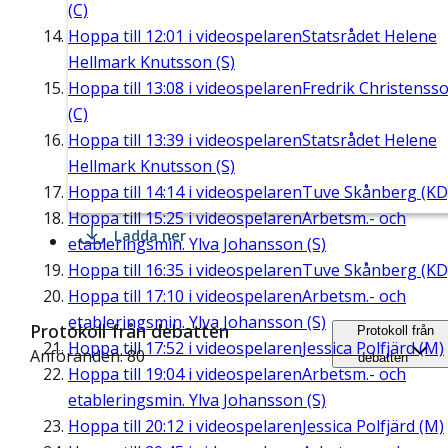
(C)
Hoppa till
12:01
i videospelaren
Statsrådet Helene
Hellmark Knutsson (S)
Hoppa till
13:08
i videospelaren
Fredrik Christenss
(C)
Hoppa till
13:39
i videospelaren
Statsrådet Helene
Hellmark Knutsson (S)
Hoppa till
14:14
i videospelaren
Tuve Skånberg (KD
Hoppa till
15:25
i videospelaren
Arbetsm.- och
Ladda ner
etableringsmin. Ylva Johansson (S)
Hoppa till
16:35
i videospelaren
Tuve Skånberg (KD
Hoppa till
17:10
i videospelaren
Arbetsm.- och
etableringsmin. Ylva Johansson (S)
Protokoll från debatten
Protokoll från
Hoppa till
17:52
i videospelaren
Jessica Polfjärd (M)
Anföranden: 80
debatten
Hoppa till
19:04
i videospelaren
Arbetsm.- och
etableringsmin. Ylva Johansson (S)
Hoppa till
20:12
i videospelaren
Jessica Polfjärd (M)