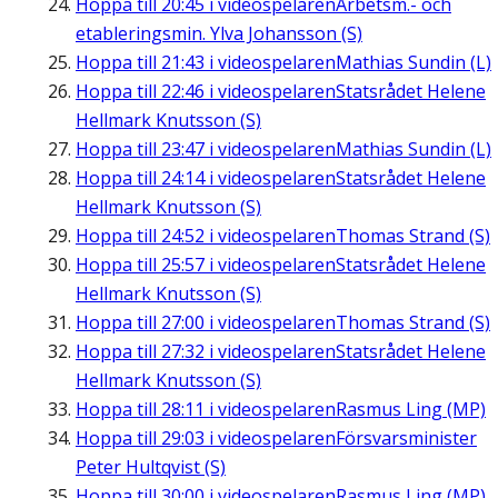
Hoppa till
20:45
i videospelaren
Arbetsm.- och
etableringsmin. Ylva Johansson (S)
Hoppa till
21:43
i videospelaren
Mathias Sundin (L)
Hoppa till
22:46
i videospelaren
Statsrådet Helene
Hellmark Knutsson (S)
Hoppa till
23:47
i videospelaren
Mathias Sundin (L)
Hoppa till
24:14
i videospelaren
Statsrådet Helene
Hellmark Knutsson (S)
Hoppa till
24:52
i videospelaren
Thomas Strand (S)
Hoppa till
25:57
i videospelaren
Statsrådet Helene
Hellmark Knutsson (S)
Hoppa till
27:00
i videospelaren
Thomas Strand (S)
Hoppa till
27:32
i videospelaren
Statsrådet Helene
Hellmark Knutsson (S)
Hoppa till
28:11
i videospelaren
Rasmus Ling (MP)
Hoppa till
29:03
i videospelaren
Försvarsminister
Peter Hultqvist (S)
Hoppa till
30:00
i videospelaren
Rasmus Ling (MP)