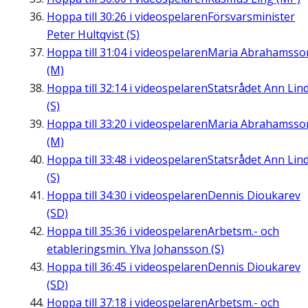
Hoppa till
30:26
i videospelaren
Försvarsminister
Peter Hultqvist (S)
Hoppa till
31:04
i videospelaren
Maria Abrahamsso
(M)
Hoppa till
32:14
i videospelaren
Statsrådet Ann Lin
(S)
Hoppa till
33:20
i videospelaren
Maria Abrahamsso
(M)
Hoppa till
33:48
i videospelaren
Statsrådet Ann Lin
(S)
Hoppa till
34:30
i videospelaren
Dennis Dioukarev
(SD)
Hoppa till
35:36
i videospelaren
Arbetsm.- och
etableringsmin. Ylva Johansson (S)
Hoppa till
36:45
i videospelaren
Dennis Dioukarev
(SD)
Hoppa till
37:18
i videospelaren
Arbetsm.- och