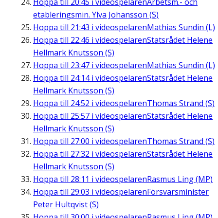
Hoppa till
20:45
i videospelaren
Arbetsm.- och
etableringsmin. Ylva Johansson (S)
Hoppa till
21:43
i videospelaren
Mathias Sundin (L)
Hoppa till
22:46
i videospelaren
Statsrådet Helene
Hellmark Knutsson (S)
Hoppa till
23:47
i videospelaren
Mathias Sundin (L)
Hoppa till
24:14
i videospelaren
Statsrådet Helene
Hellmark Knutsson (S)
Hoppa till
24:52
i videospelaren
Thomas Strand (S)
Hoppa till
25:57
i videospelaren
Statsrådet Helene
Hellmark Knutsson (S)
Hoppa till
27:00
i videospelaren
Thomas Strand (S)
Hoppa till
27:32
i videospelaren
Statsrådet Helene
Hellmark Knutsson (S)
Hoppa till
28:11
i videospelaren
Rasmus Ling (MP)
Hoppa till
29:03
i videospelaren
Försvarsminister
Peter Hultqvist (S)
Hoppa till
30:00
i videospelaren
Rasmus Ling (MP)