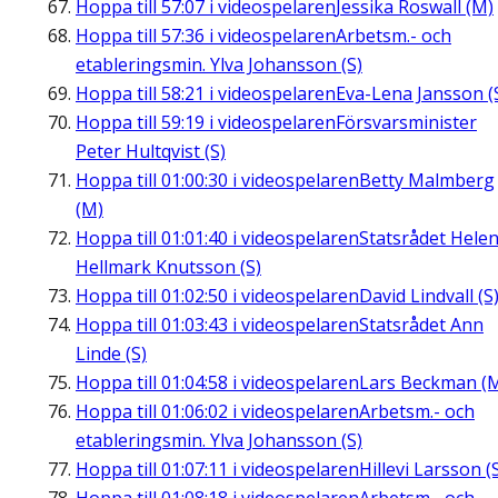
Hoppa till
57:07
i videospelaren
Jessika Roswall (M)
Hoppa till
57:36
i videospelaren
Arbetsm.- och
etableringsmin. Ylva Johansson (S)
Hoppa till
58:21
i videospelaren
Eva-Lena Jansson (
Hoppa till
59:19
i videospelaren
Försvarsminister
Peter Hultqvist (S)
Hoppa till
01:00:30
i videospelaren
Betty Malmberg
(M)
Hoppa till
01:01:40
i videospelaren
Statsrådet Hele
Hellmark Knutsson (S)
Hoppa till
01:02:50
i videospelaren
David Lindvall (S
Hoppa till
01:03:43
i videospelaren
Statsrådet Ann
Linde (S)
Hoppa till
01:04:58
i videospelaren
Lars Beckman (
Hoppa till
01:06:02
i videospelaren
Arbetsm.- och
etableringsmin. Ylva Johansson (S)
Hoppa till
01:07:11
i videospelaren
Hillevi Larsson (