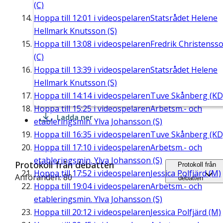
(C)
Hoppa till
12:01
i videospelaren
Statsrådet Helene
Hellmark Knutsson (S)
Hoppa till
13:08
i videospelaren
Fredrik Christenss
(C)
Hoppa till
13:39
i videospelaren
Statsrådet Helene
Hellmark Knutsson (S)
Hoppa till
14:14
i videospelaren
Tuve Skånberg (KD
Hoppa till
15:25
i videospelaren
Arbetsm.- och
Ladda ner
etableringsmin. Ylva Johansson (S)
Hoppa till
16:35
i videospelaren
Tuve Skånberg (KD
Hoppa till
17:10
i videospelaren
Arbetsm.- och
etableringsmin. Ylva Johansson (S)
Protokoll från debatten
Protokoll från
Hoppa till
17:52
i videospelaren
Jessica Polfjärd (M)
Anföranden: 80
debatten
Hoppa till
19:04
i videospelaren
Arbetsm.- och
etableringsmin. Ylva Johansson (S)
Hoppa till
20:12
i videospelaren
Jessica Polfjärd (M)