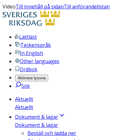
Video
Till innehåll på sidan
Till anförandelistan
Lättläst
Teckenspråk
In English
Other languages
Ordbok
Aktivera lyssna
Sök
Aktuellt
Aktuellt
Dokument & lagar
Dokument & lagar
Beställ och ladda ner