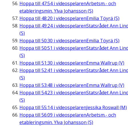
Hoppa till
47:54
i videospelaren
Arbetsm.- och
etableringsmin. Ylva Johansson (S)
Hoppa till
48:20
i videospelaren
Emilia Töyrä (S)
Hoppa till
49:24
i videospelaren
Statsrådet Ann Lin
(S)
Hoppa till
50:30
i videospelaren
Emilia Töyrä (S)
Hoppa till
50:51
i videospelaren
Statsrådet Ann Lin
(S)
Hoppa till
51:30
i videospelaren
Emma Wallrup (V)
Hoppa till
52:41
i videospelaren
Statsrådet Ann Lin
(S)
Hoppa till
53:48
i videospelaren
Emma Wallrup (V)
Hoppa till
54:23
i videospelaren
Statsrådet Ann Lin
(S)
Hoppa till
55:14
i videospelaren
Jessika Roswall (M)
Hoppa till
56:09
i videospelaren
Arbetsm.- och
etableringsmin. Ylva Johansson (S)