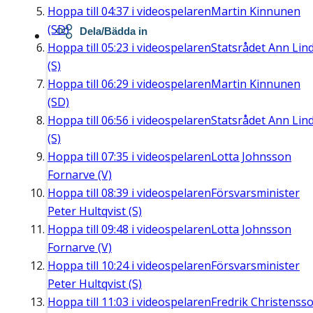
Hoppa till
04:37
i videospelaren
Martin Kinnunen
(SD)
Dela/Bädda in
Hoppa till
05:23
i videospelaren
Statsrådet Ann Lin
(S)
Hoppa till
06:29
i videospelaren
Martin Kinnunen
(SD)
Hoppa till
06:56
i videospelaren
Statsrådet Ann Lin
(S)
Hoppa till
07:35
i videospelaren
Lotta Johnsson
Fornarve (V)
Hoppa till
08:39
i videospelaren
Försvarsminister
Peter Hultqvist (S)
Hoppa till
09:48
i videospelaren
Lotta Johnsson
Fornarve (V)
Hoppa till
10:24
i videospelaren
Försvarsminister
Peter Hultqvist (S)
Hoppa till
11:03
i videospelaren
Fredrik Christenss