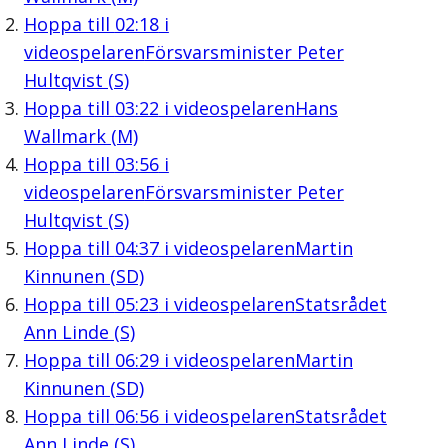
Hoppa till
02:18
i
videospelaren
Försvarsminister Peter
Hultqvist (S)
Hoppa till
03:22
i videospelaren
Hans
Wallmark (M)
Hoppa till
03:56
i
videospelaren
Försvarsminister Peter
Hultqvist (S)
Hoppa till
04:37
i videospelaren
Martin
Kinnunen (SD)
Hoppa till
05:23
i videospelaren
Statsrådet
Ann Linde (S)
Hoppa till
06:29
i videospelaren
Martin
Kinnunen (SD)
Hoppa till
06:56
i videospelaren
Statsrådet
Ann Linde (S)