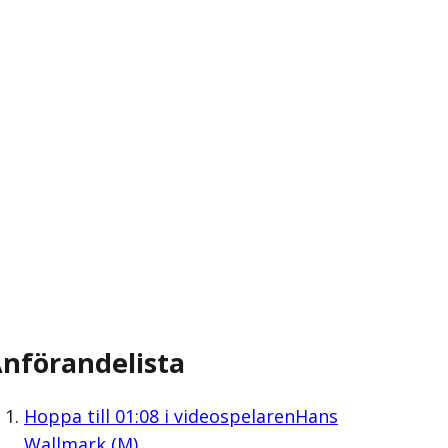
nförandelista
Hoppa till
01:08
i videospelaren
Hans
Wallmark (M)