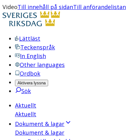
Video
Till innehåll på sidan
Till anförandelistan
Lättläst
Teckenspråk
In English
Other languages
Ordbok
Aktivera lyssna
Sök
Aktuellt
Aktuellt
Dokument & lagar
Dokument & lagar