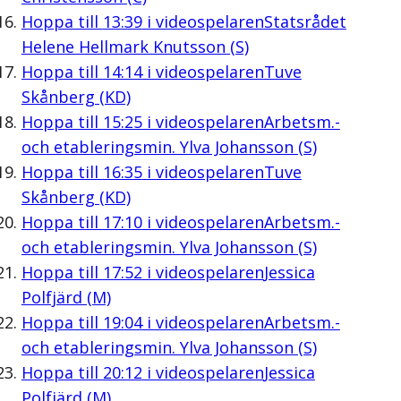
Hoppa till
13:39
i videospelaren
Statsrådet
Helene Hellmark Knutsson (S)
Hoppa till
14:14
i videospelaren
Tuve
Skånberg (KD)
Hoppa till
15:25
i videospelaren
Arbetsm.-
och etableringsmin. Ylva Johansson (S)
Hoppa till
16:35
i videospelaren
Tuve
Skånberg (KD)
Hoppa till
17:10
i videospelaren
Arbetsm.-
och etableringsmin. Ylva Johansson (S)
Hoppa till
17:52
i videospelaren
Jessica
Polfjärd (M)
Hoppa till
19:04
i videospelaren
Arbetsm.-
och etableringsmin. Ylva Johansson (S)
Hoppa till
20:12
i videospelaren
Jessica
Polfjärd (M)