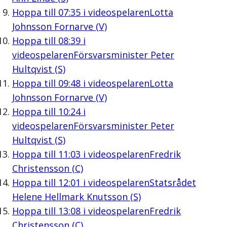
Hoppa till
07:35
i videospelaren
Lotta
Johnsson Fornarve (V)
Hoppa till
08:39
i
videospelaren
Försvarsminister Peter
Hultqvist (S)
Hoppa till
09:48
i videospelaren
Lotta
Johnsson Fornarve (V)
Hoppa till
10:24
i
videospelaren
Försvarsminister Peter
Hultqvist (S)
Hoppa till
11:03
i videospelaren
Fredrik
Christensson (C)
Hoppa till
12:01
i videospelaren
Statsrådet
Helene Hellmark Knutsson (S)
Hoppa till
13:08
i videospelaren
Fredrik
Christensson (C)