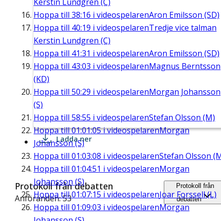
Kerstin Lundgren (C)
Hoppa till
38:16
i videospelaren
Aron Emilsson (SD)
Hoppa till
40:19
i videospelaren
Tredje vice talman
Kerstin Lundgren (C)
Hoppa till
41:31
i videospelaren
Aron Emilsson (SD)
Hoppa till
43:03
i videospelaren
Magnus Berntsson
(KD)
Hoppa till
50:29
i videospelaren
Morgan Johansson
(S)
Hoppa till
58:55
i videospelaren
Stefan Olsson (M)
Hoppa till
01:01:05
i videospelaren
Morgan
Ladda ner
Johansson (S)
Hoppa till
01:03:08
i videospelaren
Stefan Olsson (
Hoppa till
01:04:51
i videospelaren
Morgan
Johansson (S)
Protokoll från debatten
Protokoll från
Hoppa till
01:07:15
i videospelaren
Joar Forssell (L)
Anföranden: 53
debatten
Hoppa till
01:09:03
i videospelaren
Morgan
Johansson (S)