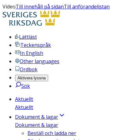
Video
Till innehåll på sidan
Till anförandelistan
Lättläst
Teckenspråk
In English
Other languages
Ordbok
Aktivera lyssna
Sök
Aktuellt
Aktuellt
Dokument & lagar
Dokument & lagar
Beställ och ladda ner