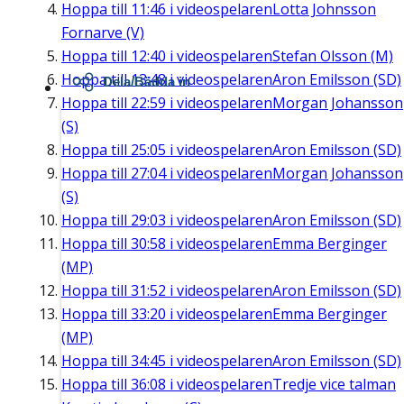
Hoppa till
11:46
i videospelaren
Lotta Johnsson
Fornarve (V)
Hoppa till
12:40
i videospelaren
Stefan Olsson (M)
Hoppa till
13:48
i videospelaren
Aron Emilsson (SD)
Dela/Bädda in
Hoppa till
22:59
i videospelaren
Morgan Johansson
(S)
Hoppa till
25:05
i videospelaren
Aron Emilsson (SD)
Hoppa till
27:04
i videospelaren
Morgan Johansson
(S)
Hoppa till
29:03
i videospelaren
Aron Emilsson (SD)
Hoppa till
30:58
i videospelaren
Emma Berginger
(MP)
Hoppa till
31:52
i videospelaren
Aron Emilsson (SD)
Hoppa till
33:20
i videospelaren
Emma Berginger
(MP)
Hoppa till
34:45
i videospelaren
Aron Emilsson (SD)
Hoppa till
36:08
i videospelaren
Tredje vice talman