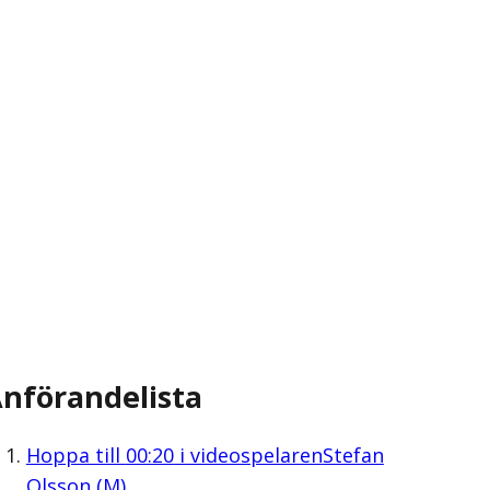
nförandelista
Hoppa till
00:20
i videospelaren
Stefan
Olsson (M)