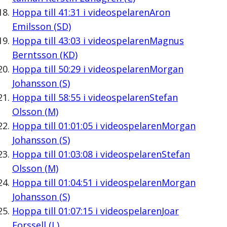
Hoppa till
41:31
i videospelaren
Aron
Emilsson (SD)
Hoppa till
43:03
i videospelaren
Magnus
Berntsson (KD)
Hoppa till
50:29
i videospelaren
Morgan
Johansson (S)
Hoppa till
58:55
i videospelaren
Stefan
Olsson (M)
Hoppa till
01:01:05
i videospelaren
Morgan
Johansson (S)
Hoppa till
01:03:08
i videospelaren
Stefan
Olsson (M)
Hoppa till
01:04:51
i videospelaren
Morgan
Johansson (S)
Hoppa till
01:07:15
i videospelaren
Joar
Forssell (L)