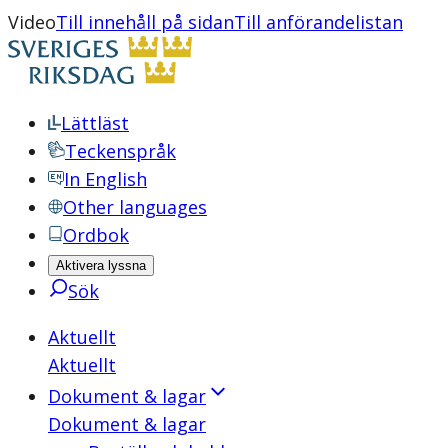
Video
Till innehåll på sidan
Till anförandelistan
Lättläst
Teckenspråk
In English
Other languages
Ordbok
Aktivera lyssna
Sök
Aktuellt
Aktuellt
Dokument & lagar
Dokument & lagar