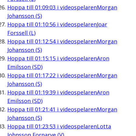
Hoppa till
01:09:03
i videospelaren
Morgan
Johansson (S)
Hoppa till
01:10:56
i videospelaren
Joar
Forssell (L)
Hoppa till
01:12:54
i videospelaren
Morgan
Johansson (S)
Hoppa till
01:15:15
i videospelaren
Aron
Emilsson (SD)
Hoppa till
01:17:22
i videospelaren
Morgan
Johansson (S)
Hoppa till
01:19:39
i videospelaren
Aron
Emilsson (SD)
Hoppa till
01:21:41
i videospelaren
Morgan
Johansson (S)
Hoppa till
01:23:53
i videospelaren
Lotta
Johnsson Fornarve (V)