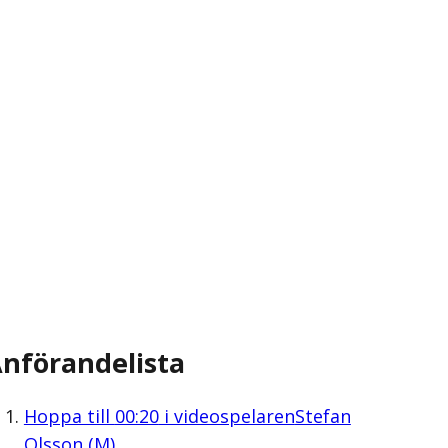
nförandelista
Hoppa till
00:20
i videospelaren
Stefan
Olsson (M)