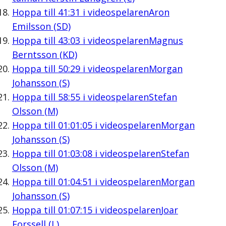
Hoppa till
41:31
i videospelaren
Aron
Emilsson (SD)
Hoppa till
43:03
i videospelaren
Magnus
Berntsson (KD)
Hoppa till
50:29
i videospelaren
Morgan
Johansson (S)
Hoppa till
58:55
i videospelaren
Stefan
Olsson (M)
Hoppa till
01:01:05
i videospelaren
Morgan
Johansson (S)
Hoppa till
01:03:08
i videospelaren
Stefan
Olsson (M)
Hoppa till
01:04:51
i videospelaren
Morgan
Johansson (S)
Hoppa till
01:07:15
i videospelaren
Joar
Forssell (L)