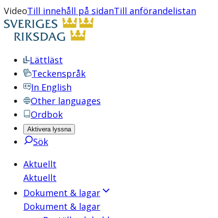
Video
Till innehåll på sidan
Till anförandelistan
Lättläst
Teckenspråk
In English
Other languages
Ordbok
Aktivera lyssna
Sök
Aktuellt
Aktuellt
Dokument & lagar
Dokument & lagar