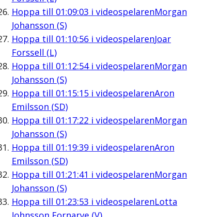
Hoppa till
01:09:03
i videospelaren
Morgan
Johansson (S)
Hoppa till
01:10:56
i videospelaren
Joar
Forssell (L)
Hoppa till
01:12:54
i videospelaren
Morgan
Johansson (S)
Hoppa till
01:15:15
i videospelaren
Aron
Emilsson (SD)
Hoppa till
01:17:22
i videospelaren
Morgan
Johansson (S)
Hoppa till
01:19:39
i videospelaren
Aron
Emilsson (SD)
Hoppa till
01:21:41
i videospelaren
Morgan
Johansson (S)
Hoppa till
01:23:53
i videospelaren
Lotta
Johnsson Fornarve (V)